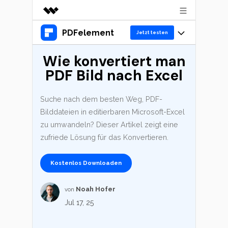
PDFelement
Top-Produkte
Jetzt testen
KI-gestützte digitale Kreativität
Wie konvertiert man
Produkte
Business
Dienstprogramme
PDF Bild nach Excel
Überblick
Desktop
Lösungen
Über uns
Lösungen
PDFelement für Windows
Suche nach dem besten Weg, PDF-
Benutzer im Bildungswesen
Presseraum
Ressourcen
Bilddateien in editierbaren Microsoft-Excel
PDFelement für Mac
PDF lesen
zu umwandeln? Dieser Artikel zeigt eine
Shop
Heiße Themen
Business
zufriede Lösung für das Konvertieren.
Mobile App
PDF kommentieren
Top PDF-Software
PDFelement für iPhone/iPad
Support
Kostenlos Downloaden
KMU von 1-10p
PDF erstellen
Jetzt kaufen
Anmelden
How-Tos
PDFelement für Android
PDF kombinieren
Noah Hofer
von
10p+ Unternehmen
Mac-Software
Jul 17, 25
Cloud
PDF drucken
OCR PDF Tipps
PDFelement Cloud