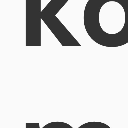
k
Veröffentlichung
Bearbeiten, Drucken und Anpassen von kostenlosen 
Freiberufler
PDF-Wissen
PDF-bezogene Informationen, die Sie benötigen.
Alle PDF-Funktionen
Download-Zentrum
Laden Sie die leistungsstärksten und einfachsten PDF