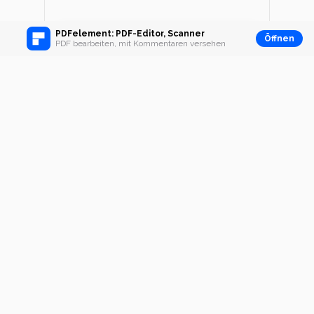
PDFelement: PDF-Editor, Scanner
Öffnen
PDF bearbeiten, mit Kommentaren versehen
Schritt 3. PDF-Bild zu
Excel konvertieren
Klicken Sie auf den Konvertieren-
Button, um die Konvertierung von
Bild-PDF zu Excel zu beginnen.