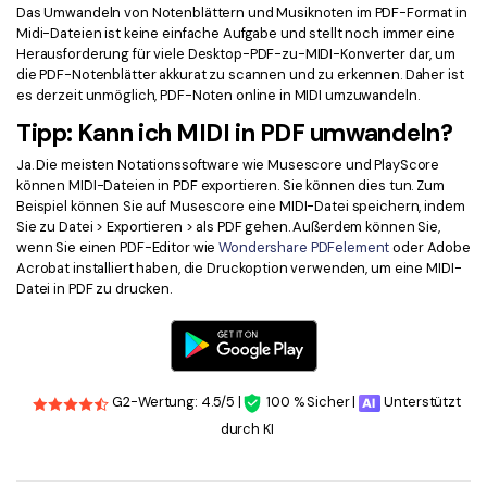
Das Umwandeln von Notenblättern und Musiknoten im PDF-Format in
Midi-Dateien ist keine einfache Aufgabe und stellt noch immer eine
Herausforderung für viele Desktop-PDF-zu-MIDI-Konverter dar, um
die PDF-Notenblätter akkurat zu scannen und zu erkennen. Daher ist
es derzeit unmöglich, PDF-Noten online in MIDI umzuwandeln.
Tipp: Kann ich MIDI in PDF umwandeln?
Ja. Die meisten Notationssoftware wie Musescore und PlayScore
können MIDI-Dateien in PDF exportieren. Sie können dies tun. Zum
Beispiel können Sie auf Musescore eine MIDI-Datei speichern, indem
Sie zu Datei > Exportieren > als PDF gehen. Außerdem können Sie,
wenn Sie einen PDF-Editor wie
Wondershare PDFelement
oder Adobe
Acrobat installiert haben, die Druckoption verwenden, um eine MIDI-
Datei in PDF zu drucken.
G2-Wertung: 4.5/5 |
100 % Sicher |
Unterstützt
durch KI