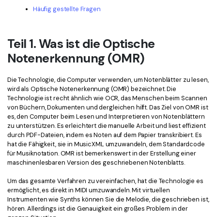
Häufig gestellte Fragen
Freiberufler
PDF-bezogene Informationen, die Sie benötigen.
Download-Zentrum
Teil 1. Was ist die Optische
Alle PDF-Funktionen
Laden Sie die leistungsstärksten und einfachsten PDF-Tools h
Notenerkennung (OMR)
Die Technologie, die Computer verwenden, um Notenblätter zu lesen,
wird als Optische Notenerkennung (OMR) bezeichnet. Die
Technologie ist recht ähnlich wie OCR, das Menschen beim Scannen
von Büchern, Dokumenten und dergleichen hilft. Das Ziel von OMR ist
es, den Computer beim Lesen und Interpretieren von Notenblättern
zu unterstützen. Es erleichtert die manuelle Arbeit und liest effizient
durch PDF-Dateien, indem es Noten auf dem Papier transkribiert. Es
hat die Fähigkeit, sie in MusicXML umzuwandeln, dem Standardcode
für Musiknotation. OMR ist bemerkenswert in der Erstellung einer
maschinenlesbaren Version des geschriebenen Notenblatts.
Um das gesamte Verfahren zu vereinfachen, hat die Technologie es
ermöglicht, es direkt in MIDI umzuwandeln. Mit virtuellen
Instrumenten wie Synths können Sie die Melodie, die geschrieben ist,
hören. Allerdings ist die Genauigkeit ein großes Problem in der