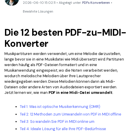
Kontakt zum Support
PDF OCR
2026-06-10 15:02:11 • Abgelegt unter:
PDFs Konvertieren
•
Bewährte Lösungen
Was ist NEU
PDF-Daten extrahieren
PDF freigeben
Benutzerhandbuch
Die 12 besten PDF-zu-MIDI-
eSign PDFs rechtmäßig
PDFelement für Windows
Neu
Konverter
PDFelement für Mac
Branchen
Musikpartituren werden verwendet, um eine Melodie darzustellen,
PDFelement für iOS
lange bevor sie in eine Musikdatei wie Midi übersetzt wird. Partituren
Bildung
werden häufig als PDF-Dateien formatiert und in eine
PDFelement für Android
Musikanwendung eingespeist, wo die Noten verarbeitet werden,
IT-Dienstleistung
wodurch melodische Melodien über Ihre Lautsprecher
Mehr erfahren
wiedergegeben werden. Diese Melodien können dann als Midi-
Rechtliches
Dateien oder andere Arten von Audiodateien exportiert werden.
Bewertungen
Jetzt lernen wir, wie man
PDF in eine Midi-Datei umwandelt
.
Gesundheitswesen
Sehen Sie, was unsere Nutzer sagen.
Finanzen
Teil 1: Was ist optische Musikerkennung (OMR)
Kostenlose PDF-Vorlagen
Teil 2: 12 Methoden zum Umwandeln von PDF in MIDI offline
Regierung
Bearbeiten, Drucken und Anpassen von kostenlosen Vorlagen.
Teil 3: So wandeln Sie PDF in MIDI online um
Veröffentlichung
Teil 4: Ideale Lösung für alle Ihre PDF-Bedürfnisse
PDF-Wissen