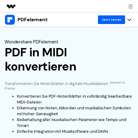
PDFelement
Top-Produkte
Jetzt testen
KI-gestützte digitale Kreativität
Produkte
Business
Dienstprogramme
Wondershare PDFelement
Überblick
PDF in MIDI
Desktop
Lösungen
Über uns
Lösungen
PDFelement für Windows
konvertieren
Benutzer im Bildungswesen
Ressourcen
Presseraum
PDFelement für Mac
PDF lesen
Heiße Themen
Business
Shop
Innovativ &
Transformieren Sie Notenblätter in digitale Musikdateien.
Mobile App
PDF kommentieren
Präzise
Top PDF-Software
Konvertieren Sie PDF-Notenblätter in vollständig bearbeitbare
Support
KMU von 1-10p
PDFelement für iPhone/iPad
Anmelden
Jetzt kaufen
PDF erstellen
MIDI-Dateien
How-Tos
Erkennung von Noten, Akkorden und musikalischen Symbolen
PDFelement für Android
PDF kombinieren
mit hoher Genauigkeit
Mac-Software
10p+ Unternehmen
Beibehaltung aller musikalischen Parameter wie Tempo und
Tonart
PDF drucken
Cloud
OCR PDF Tipps
Einfache Integration mit Musiksoftware und DAWs