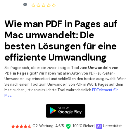
Kontakt zum Support
PDF OCR
Was ist NEU
PDF-Daten extrahieren
Wie man PDF in Pages auf
PDF freigeben
Benutzerhandbuch
Mac umwandelt: Die
eSign PDFs rechtmäßig
PDFelement für Windows
Neu
besten Lösungen für eine
PDFelement für Mac
Branchen
effiziente Umwandlung
PDFelement für iOS
Bildung
Sie fragen sich, ob es ein zuverlässiges Tool zum
Umwandeln von
PDFelement für Android
IT-Dienstleistung
PDF in Pages
gibt? Wir haben mit allen Arten von PDF-zu-Seiten-
Umwandeln experimentiert und schließlich den besten ausgewählt. Wenn
Mehr erfahren
Rechtliches
Sie nach einem Tool zum Umwandeln von PDF in iWork Pages auf dem
Mac suchen, ist das nützlichste Tool wahrscheinlich
PDFelement für
Bewertungen
Gesundheitswesen
Mac.
Sehen Sie, was unsere Nutzer sagen.
Finanzen
Kostenlose PDF-Vorlagen
Regierung
Bearbeiten, Drucken und Anpassen von kostenlosen Vorlagen.
Veröffentlichung
G2-Wertung: 4.5/5 |
100 % Sicher |
Unterstützt
PDF-Wissen