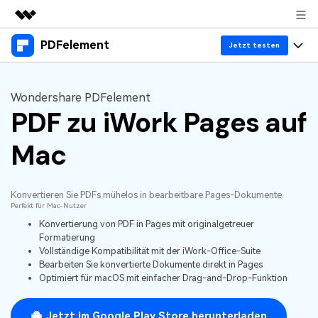
PDFelement
Top-Produkte
Jetzt testen
KI-gestützte digitale Kreativität
Produkte
Business
Dienstprogramme
Wondershare PDFelement
Überblick
PDF zu iWork Pages auf
Desktop
Lösungen
Über uns
Lösungen
PDFelement für Windows
Mac
Benutzer im Bildungswesen
Ressourcen
Presseraum
PDFelement für Mac
PDF lesen
Heiße Themen
Business
Shop
Konvertieren Sie PDFs mühelos in bearbeitbare Pages-Dokumente.
Mobile App
PDF kommentieren
Perfekt für Mac-Nutzer
Top PDF-Software
Support
Konvertierung von PDF in Pages mit originalgetreuer
KMU von 1-10p
PDFelement für iPhone/iPad
Anmelden
Jetzt kaufen
PDF erstellen
Formatierung
How-Tos
Vollständige Kompatibilität mit der iWork-Office-Suite
PDFelement für Android
PDF kombinieren
Bearbeiten Sie konvertierte Dokumente direkt in Pages
Mac-Software
10p+ Unternehmen
Optimiert für macOS mit einfacher Drag-and-Drop-Funktion
PDF drucken
Cloud
OCR PDF Tipps
Jetzt im Google Play Store herunterladen