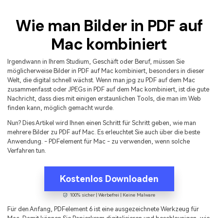
Kontakt zum Support
PDF OCR
Wie man Bilder in PDF auf
Was ist NEU
PDF-Daten extrahieren
Mac kombiniert
PDF freigeben
Benutzerhandbuch
eSign PDFs rechtmäßig
Irgendwann in Ihrem Studium, Geschäft oder Beruf, müssen Sie
PDFelement für Windows
Neu
möglicherweise Bilder in PDF auf Mac kombiniert, besonders in dieser
Welt, die digital schnell wächst. Wenn man jpg zu PDF auf dem Mac
PDFelement für Mac
Branchen
zusammenfasst oder JPEGs in PDF auf dem Mac kombiniert, ist die gute
PDFelement für iOS
Nachricht, dass dies mit einigen erstaunlichen Tools, die man im Web
Bildung
finden kann, möglich gemacht wurde.
PDFelement für Android
IT-Dienstleistung
Nun? Dies Artikel wird Ihnen einen Schritt für Schritt geben, wie man
mehrere Bilder zu PDF auf Mac. Es erleuchtet Sie auch über die beste
Mehr erfahren
Rechtliches
Anwendung. -
PDFelement
für Mac - zu verwenden, wenn solche
Verfahren tun.
Bewertungen
Gesundheitswesen
Sehen Sie, was unsere Nutzer sagen.
Finanzen
Kostenlos Downloaden
Kostenlose PDF-Vorlagen
Regierung
100% sicher | Werbefrei | Keine Malware
Bearbeiten, Drucken und Anpassen von kostenlosen Vorlagen.
Für den Anfang, PDFelement 6 ist eine ausgezeichnete Werkzeug für
Veröffentlichung
PDF-Wissen