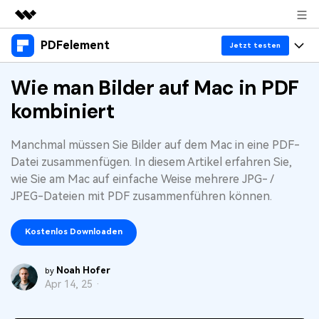
PDFelement
Top-Produkte
Jetzt testen
KI-gestützte digitale Kreativität
Produkte
Wie man Bilder auf Mac in PDF
Business
Dienstprogramme
kombiniert
Überblick
Desktop
Lösungen
Über uns
Lösungen
PDFelement für Windows
Manchmal müssen Sie Bilder auf dem Mac in eine PDF-
Benutzer im Bildungswesen
Ressourcen
Presseraum
Datei zusammenfügen. In diesem Artikel erfahren Sie,
PDFelement für Mac
PDF lesen
wie Sie am Mac auf einfache Weise mehrere JPG- /
Heiße Themen
Business
Shop
JPEG-Dateien mit PDF zusammenführen können.
Mobile App
PDF kommentieren
Top PDF-Software
Support
KMU von 1-10p
PDFelement für iPhone/iPad
Anmelden
Jetzt kaufen
Kostenlos Downloaden
PDF erstellen
How-Tos
PDFelement für Android
PDF kombinieren
Mac-Software
10p+ Unternehmen
Noah Hofer
by
Apr 14, 25 ·
PDF drucken
Cloud
OCR PDF Tipps