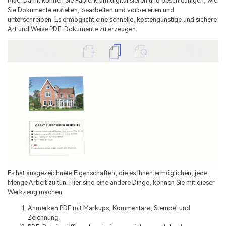
Mac. Damit können Sie Papierkram digitalisieren und beschleunigen, wie
Sie Dokumente erstellen, bearbeiten und vorbereiten und
Freiberufler
PDF-bezogene Informationen, die Sie benötigen.
unterschreiben. Es ermöglicht eine schnelle, kostengünstige und sichere
Art und Weise PDF-Dokumente zu erzeugen.
Download-Zentrum
Alle PDF-Funktionen
Laden Sie die leistungsstärksten und einfachsten PDF-Tools h
Es hat ausgezeichnete Eigenschaften, die es Ihnen ermöglichen, jede
Menge Arbeit zu tun. Hier sind eine andere Dinge, können Sie mit dieser
Werkzeug machen.
Anmerken PDF mit Markups, Kommentare, Stempel und
Zeichnung