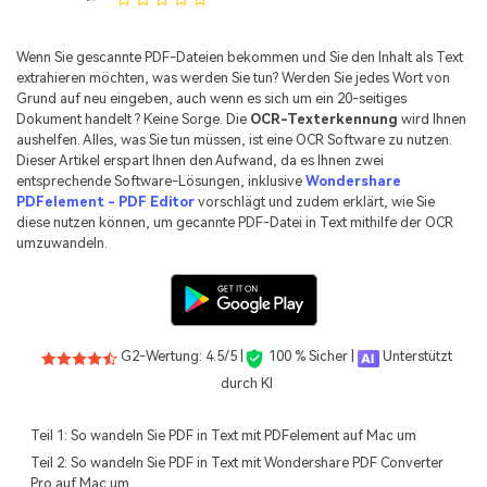
Kontakt zum Support
PDF OCR
Was ist NEU
PDF-Daten extrahieren
Wenn Sie gescannte PDF-Dateien bekommen und Sie den Inhalt als Text
extrahieren möchten, was werden Sie tun? Werden Sie jedes Wort von
PDF freigeben
Benutzerhandbuch
Grund auf neu eingeben, auch wenn es sich um ein 20-seitiges
Dokument handelt ? Keine Sorge. Die
OCR-Texterkennung
wird Ihnen
eSign PDFs rechtmäßig
PDFelement für Windows
aushelfen. Alles, was Sie tun müssen, ist eine OCR Software zu nutzen.
Neu
Dieser Artikel erspart Ihnen den Aufwand, da es Ihnen zwei
PDFelement für Mac
entsprechende Software-Lösungen, inklusive
Wondershare
Branchen
PDFelement - PDF Editor
vorschlägt und zudem erklärt, wie Sie
PDFelement für iOS
diese nutzen können, um gecannte PDF-Datei in Text mithilfe der OCR
Bildung
umzuwandeln.
PDFelement für Android
IT-Dienstleistung
Mehr erfahren
Rechtliches
Bewertungen
Gesundheitswesen
G2-Wertung: 4.5/5 |
100 % Sicher |
Unterstützt
Sehen Sie, was unsere Nutzer sagen.
durch KI
Finanzen
Kostenlose PDF-Vorlagen
Regierung
Teil 1: So wandeln Sie PDF in Text mit PDFelement auf Mac um
Bearbeiten, Drucken und Anpassen von kostenlosen Vorlagen.
Teil 2: So wandeln Sie PDF in Text mit Wondershare PDF Converter
Veröffentlichung
PDF-Wissen
Pro auf Mac um