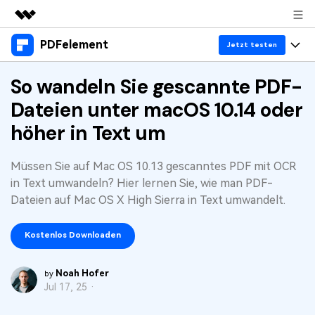
PDFelement
Top-Produkte
Jetzt testen
KI-gestützte digitale Kreativität
Produkte
So wandeln Sie gescannte PDF-
Business
Dienstprogramme
Dateien unter macOS 10.14 oder
Überblick
Desktop
Lösungen
Über uns
höher in Text um
Lösungen
PDFelement für Windows
Benutzer im Bildungswesen
Ressourcen
Presseraum
Müssen Sie auf Mac OS 10.13 gescanntes PDF mit OCR
PDFelement für Mac
PDF lesen
in Text umwandeln? Hier lernen Sie, wie man PDF-
Heiße Themen
Business
Shop
Mobile App
Dateien auf Mac OS X High Sierra in Text umwandelt.
PDF kommentieren
Top PDF-Software
Support
KMU von 1-10p
PDFelement für iPhone/iPad
Anmelden
Jetzt kaufen
PDF erstellen
Kostenlos Downloaden
How-Tos
PDFelement für Android
PDF kombinieren
Mac-Software
10p+ Unternehmen
Noah Hofer
by
Jul 17, 25 ·
PDF drucken
Cloud
OCR PDF Tipps