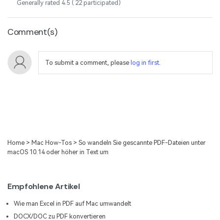
Generally rated
4.5
(
22
participated)
Comment(s)
To submit a comment, please
log in first
.
Home
>
Mac How-Tos
> So wandeln Sie gescannte PDF-Dateien unter
macOS 10.14 oder höher in Text um
Empfohlene Artikel
Wie man Excel in PDF auf Mac umwandelt
DOCX/DOC zu PDF konvertieren