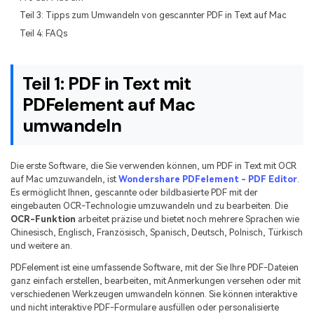
Freiberufler
PDF-bezogene Informationen, die Sie benötigen.
Teil 3: Tipps zum Umwandeln von gescannter PDF in Text auf Mac
Teil 4: FAQs
Download-Zentrum
Alle PDF-Funktionen
Laden Sie die leistungsstärksten und einfachsten PDF-Tools h
Teil 1: PDF in Text mit
PDFelement auf Mac
umwandeln
Die erste Software, die Sie verwenden können, um PDF in Text mit OCR
auf Mac umzuwandeln, ist
Wondershare PDFelement - PDF Editor
.
Es ermöglicht Ihnen, gescannte oder bildbasierte PDF mit der
eingebauten OCR-Technologie umzuwandeln und zu bearbeiten. Die
OCR-Funktion
arbeitet präzise und bietet noch mehrere Sprachen wie
Chinesisch, Englisch, Französisch, Spanisch, Deutsch, Polnisch, Türkisch
und weitere an.
PDFelement ist eine umfassende Software, mit der Sie Ihre PDF-Dateien
ganz einfach erstellen, bearbeiten, mit Anmerkungen versehen oder mit
verschiedenen Werkzeugen umwandeln können. Sie können interaktive
und nicht interaktive PDF-Formulare ausfüllen oder personalisierte