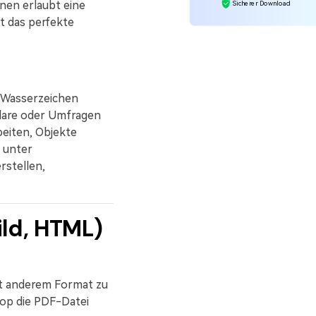
nen erlaubt eine
Sicherer Download
t das perfekte
 Wasserzeichen
lare oder Umfragen
beiten, Objekte
t unter
rstellen,
ild, HTML)
it anderem Format zu
rop die PDF-Datei