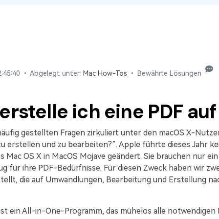
Alle Produkte ansehen
La
Alle PDF-Funktionen
PD
:45:40 • Abgelegt unter:
Mac How-Tos
• Bewährte Lösungen
erstelle ich eine PDF au
häufig gestellten Fragen zirkuliert unter den macOS X-Nutzer
u erstellen und zu bearbeiten?”. Apple führte dieses Jahr 
es Mac OS X in MacOS Mojave geändert. Sie brauchen nur ein
ug für ihre PDF-Bedürfnisse. Für diesen Zweck haben wir zwe
ellt, die auf Umwandlungen, Bearbeitung und Erstellung n
ist ein All-in-One-Programm, das mühelos alle notwendigen