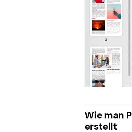
Wie man PD
erstellt