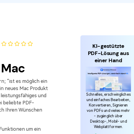
den Sie die leistungsstärksten und einfachsten
F-Tools herunter.
KI-gestützte
PDF-Lösung aus
einer Hand
f Mac
n; “ist es möglich ein
kein neues Mac Produkt
Schnelles, erschwingliches
 leistungsfähiges und
und einfaches Bearbeiten,
i beliebte PDF-
Konvertieren, Signieren
ach Ihren Wünschen
von PDFs und vieles mehr
- zugänglich über
Desktop-, Mobil- und
Webplattformen.
 Funktionen um ein