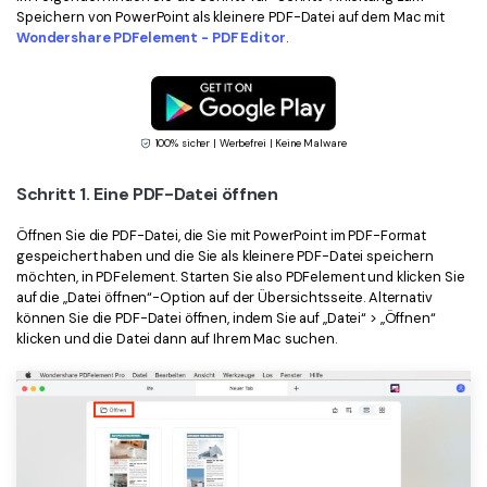
Speichern von PowerPoint als kleinere PDF-Datei auf dem Mac mit
Freiberufler
PDF-bezogene Informationen, die Sie benötigen.
Wondershare PDFelement - PDF Editor
.
Download-Zentrum
Alle PDF-Funktionen
Laden Sie die leistungsstärksten und einfachsten PDF-Tools h
100% sicher | Werbefrei | Keine Malware
Schritt 1. Eine PDF-Datei öffnen
Öffnen Sie die PDF-Datei, die Sie mit PowerPoint im PDF-Format
gespeichert haben und die Sie als kleinere PDF-Datei speichern
möchten, in PDFelement. Starten Sie also PDFelement und klicken Sie
auf die „Datei öffnen“-Option auf der Übersichtsseite. Alternativ
können Sie die PDF-Datei öffnen, indem Sie auf „Datei“ > „Öffnen“
klicken und die Datei dann auf Ihrem Mac suchen.