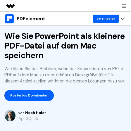
PDFelement
Top-Produkte
Jetzt testen
KI-gestützte digitale Kreativität
Produkte
Wie Sie PowerPoint als kleinere
Business
Dienstprogramme
PDF-Datei auf dem Mac
Überblick
Desktop
Lösungen
Über uns
speichern
Lösungen
PDFelement für Windows
Benutzer im Bildungswesen
Ressourcen
Presseraum
Wie lösen Sie das Problem, wenn das Konvertieren von PPT in
PDFelement für Mac
PDF lesen
PDF auf dem Mac zu einer erhöhten Dateigröße führt? In
Heiße Themen
Business
Shop
diesem Artikel stellen wir Ihnen die besten Lösungen dazu vor.
Mobile App
PDF kommentieren
Top PDF-Software
Support
KMU von 1-10p
PDFelement für iPhone/iPad
Anmelden
Jetzt kaufen
Kostenlos Downloaden
PDF erstellen
How-Tos
PDFelement für Android
PDF kombinieren
Mac-Software
10p+ Unternehmen
Noah Hofer
von
Apr 30, 25 ·
PDF drucken
Cloud
OCR PDF Tipps