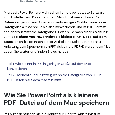
Kontakt zum Support
PDF OCR
Bewährte Lösungen
Was ist NEU
PDF-Daten extrahieren
Microsoft PowerPoint ist wahrscheinlich die beliebteste Software
zum Erstellen von Präsentationen. Manchmal weisen PowerPoint-
PDF freigeben
Dateien aufgrund von Bildern und aufwändigen Grafiken eine hohe
Benutzerhandbuch
Dateigröße auf. Wenn Sie sie also konvertieren und im PDF-Format
speichern, nimmt die Dateigröße zu. Wenn Sie nach einer Anleitung
eSign PDFs rechtmäßig
PDFelement für Windows
Neu
zum
Speichern von PowerPoint als kleinere PDF-Datei auf dem
Mac
suchen, bietet Ihnen dieser Artikel eine Schritt-für-Schritt-
PDFelement für Mac
Branchen
Anleitung zum Speichern von PPT als kleinere PDF-Datei auf dem Mac.
Lesen Sie weiter und finden Sie es heraus.
PDFelement für iOS
Bildung
PDFelement für Android
IT-Dienstleistung
Teil 1. Wie Sie PPT in PDF in geringer Größe auf dem Mac
konvertieren
Mehr erfahren
Rechtliches
Teil 2. Der beste Lösungsweg, wenn die Dateigröße von PPT in
PDF-Dateien auf dem Mac zunimmt
Bewertungen
Gesundheitswesen
Sehen Sie, was unsere Nutzer sagen.
Finanzen
Wie Sie PowerPoint als kleinere
Kostenlose PDF-Vorlagen
PDF-Datei auf dem Mac speichern
Regierung
Bearbeiten, Drucken und Anpassen von kostenlosen Vorlagen.
Veröffentlichung
PDF-Wissen
Im Folgenden finden Sie die Schritt-für-Schritt-Anleitung zum