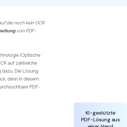
den Sie die leistungsstärksten und einfachsten PDF-
ols herunter.
auf die noch kein OCR
beitung
von PDF-
hnologie (Optische
CR auf zahlreiche
 dazu. Die Lösung
ück, denn in diesem
 durchsuchbare PDF-
KI-gestützte
PDF-Lösung aus
einer Hand