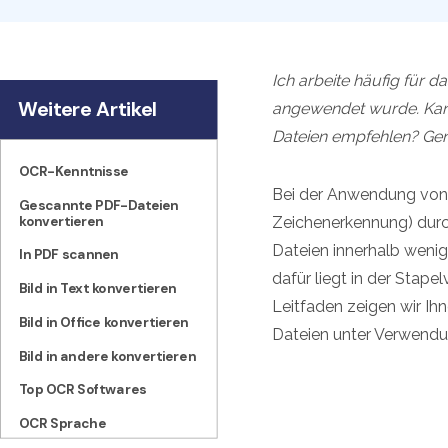
Ich arbeite häufig für 
Weitere Artikel
angewendet wurde. Kan
Dateien empfehlen? Gena
OCR-Kenntnisse
Bei der Anwendung von
Gescannte PDF-Dateien
konvertieren
Zeichenerkennung) durc
Dateien innerhalb weni
In PDF scannen
dafür liegt in der Stap
Bild in Text konvertieren
Leitfaden zeigen wir I
Bild in Office konvertieren
Dateien unter Verwend
Bild in andere konvertieren
Top OCR Softwares
OCR Sprache