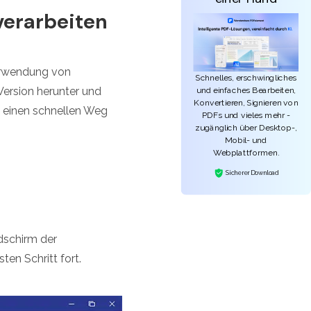
erarbeiten
erwendung von
Schnelles, erschwingliches
Version herunter und
und einfaches Bearbeiten,
Konvertieren, Signieren von
um einen schnellen Weg
PDFs und vieles mehr -
zugänglich über Desktop-,
Mobil- und
Webplattformen.
Sicherer Download
dschirm der
en Schritt fort.