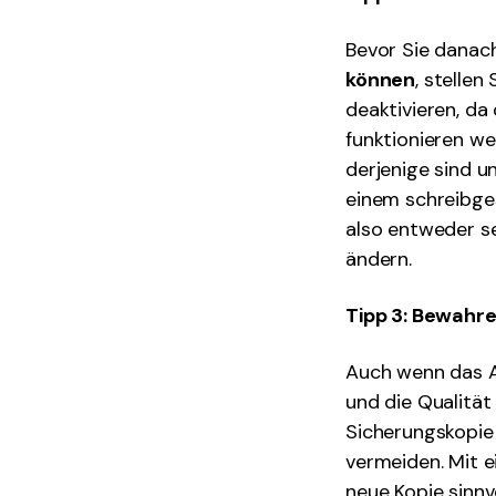
Bevor Sie danac
können
, stellen
deaktivieren, da
funktionieren we
derjenige sind u
einem schreibge
also entweder se
ändern.
Tipp 3: Bewahre
Auch wenn das Au
und die Qualität
Sicherungskopie 
vermeiden. Mit e
neue Kopie sinnvo