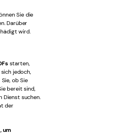
können Sie die
en. Darüber
chädigt wird.
DFs
starten,
 sich jedoch,
Sie, ob Sie
e bereit sind,
n Dienst suchen.
ät der
, um