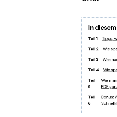
In diesem
Teil 1
Tipps, 
Teil 2
Wie spe
Teil 3
Wie man
Teil 4
Wie sp
Teil
Wie man 
5
PDF ganz
Teil
Bonus: W
6
Schnellk