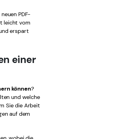
er neuen PDF-
t leicht vom
und erspart
en einer
chern können
?
alten und welche
 Sie die Arbeit
ngen auf dem
en, wobei die