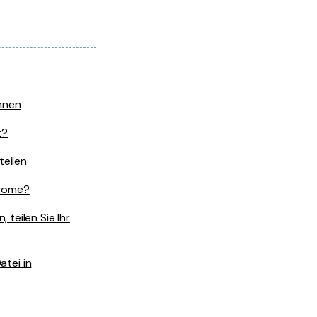
nnen
t?
teilen
hrome?
teilen Sie Ihr
atei in