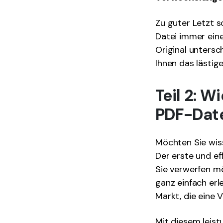
Zu guter Letzt so
Datei immer ein
Original unters
Ihnen das lästig
Teil 2: W
PDF-Date
Möchten Sie wis
Der erste und ef
Sie verwerfen m
ganz einfach er
Markt, die eine 
Mit diesem leist