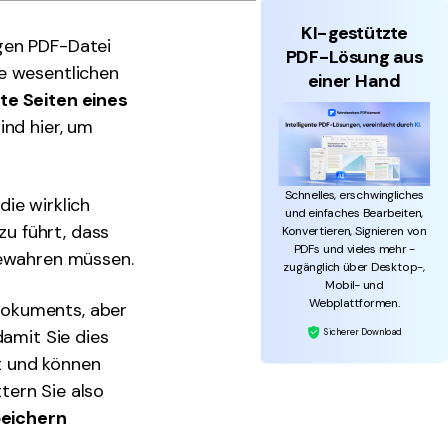
KI-gestützte
gen PDF-Datei
PDF-Lösung aus
ie wesentlichen
einer Hand
e Seiten eines
ind hier, um
Schnelles, erschwingliches
die wirklich
und einfaches Bearbeiten,
u führt, dass
Konvertieren, Signieren von
PDFs und vieles mehr -
bewahren müssen.
zugänglich über Desktop-,
Mobil- und
Webplattformen.
Dokuments, aber
damit Sie dies
Sicherer Download
t und können
tern Sie also
peichern