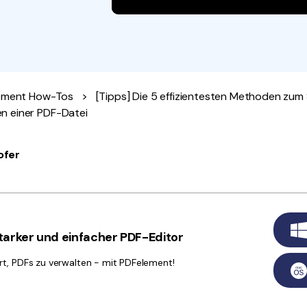
Alle Produkte ansehen
La
Alle PDF-Funktionen
To
ement How-Tos
>
[Tipps] Die 5 effizientesten Methoden zum
n einer PDF-Datei
ofer
arker und einfacher PDF-Editor
rt, PDFs zu verwalten - mit PDFelement!