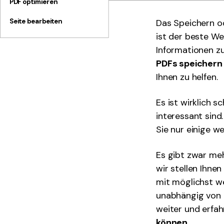
PDF optimieren
Seite bearbeiten
Das Speichern o
ist der beste We
Informationen zu
PDFs speichern
Ihnen zu helfen.
Es ist wirklich s
interessant sin
Sie nur einige w
Es gibt zwar me
wir stellen Ihne
mit möglichst w
unabhängig von d
weiter und erfah
können
.