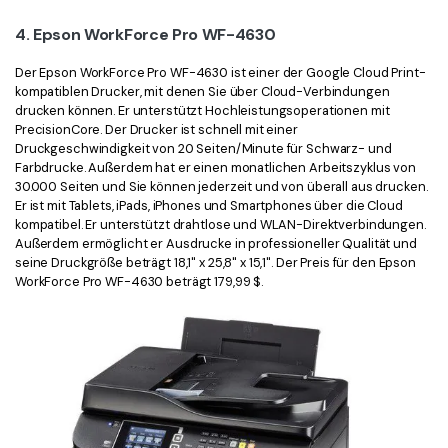
4. Epson WorkForce Pro WF-4630
Der Epson WorkForce Pro WF-4630 ist einer der Google Cloud Print-
kompatiblen Drucker, mit denen Sie über Cloud-Verbindungen
drucken können. Er unterstützt Hochleistungsoperationen mit
PrecisionCore. Der Drucker ist schnell mit einer
Druckgeschwindigkeit von 20 Seiten/Minute für Schwarz- und
Farbdrucke. Außerdem hat er einen monatlichen Arbeitszyklus von
30.000 Seiten und Sie können jederzeit und von überall aus drucken.
Er ist mit Tablets, iPads, iPhones und Smartphones über die Cloud
kompatibel. Er unterstützt drahtlose und WLAN-Direktverbindungen.
Außerdem ermöglicht er Ausdrucke in professioneller Qualität und
seine Druckgröße beträgt 18,1" x 25,8" x 15,1". Der Preis für den Epson
WorkForce Pro WF-4630 beträgt 179,99 $.