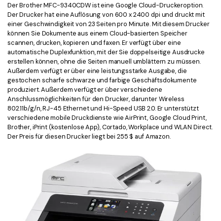
Der Brother MFC-9340CDW ist eine Google Cloud-Druckeroption.
Freiberufler
PDF-bezogene Informationen, die Sie benötigen.
Der Drucker hat eine Auflösung von 600 x 2400 dpi und druckt mit
einer Geschwindigkeit von 23 Seiten pro Minute. Mit diesem Drucker
Download-Zentrum
können Sie Dokumente aus einem Cloud-basierten Speicher
Alle PDF-Funktionen
Laden Sie die leistungsstärksten und einfachsten PDF-Tools h
scannen, drucken, kopieren und faxen. Er verfügt über eine
automatische Duplexfunktion, mit der Sie doppelseitige Ausdrucke
erstellen können, ohne die Seiten manuell umblättern zu müssen.
Außerdem verfügt er über eine leistungsstarke Ausgabe, die
gestochen scharfe schwarze und farbige Geschäftsdokumente
produziert. Außerdem verfügt er über verschiedene
Anschlussmöglichkeiten für den Drucker, darunter Wireless
802.11b/g/n, RJ-45 Ethernet und Hi-Speed USB 2.0. Er unterstützt
verschiedene mobile Druckdienste wie AirPrint, Google Cloud Print,
Brother, iPrint (kostenlose App), Cortado, Workplace und WLAN Direct.
Der Preis für diesen Drucker liegt bei 255 $ auf Amazon.