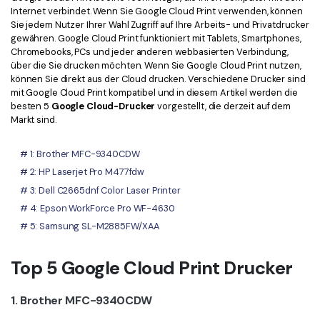
Kontakt zum Support
PDF OCR
Internet verbindet. Wenn Sie Google Cloud Print verwenden, können
Sie jedem Nutzer Ihrer Wahl Zugriff auf Ihre Arbeits- und Privatdrucker
Was ist NEU
PDF-Daten extrahieren
gewähren. Google Cloud Print funktioniert mit Tablets, Smartphones,
Chromebooks, PCs und jeder anderen webbasierten Verbindung,
PDF freigeben
Benutzerhandbuch
über die Sie drucken möchten. Wenn Sie Google Cloud Print nutzen,
können Sie direkt aus der Cloud drucken. Verschiedene Drucker sind
eSign PDFs rechtmäßig
PDFelement für Windows
mit Google Cloud Print kompatibel und in diesem Artikel werden die
Neu
besten 5
Google Cloud-Drucker
vorgestellt, die derzeit auf dem
PDFelement für Mac
Markt sind.
Branchen
PDFelement für iOS
Bildung
# 1: Brother MFC-9340CDW
PDFelement für Android
# 2: HP Laserjet Pro M477fdw
IT-Dienstleistung
# 3: Dell C2665dnf Color Laser Printer
Mehr erfahren
Rechtliches
# 4: Epson WorkForce Pro WF-4630
Bewertungen
# 5: Samsung SL-M2885FW/XAA
Gesundheitswesen
Sehen Sie, was unsere Nutzer sagen.
Finanzen
Top 5 Google Cloud Print Drucker
Kostenlose PDF-Vorlagen
Regierung
Bearbeiten, Drucken und Anpassen von kostenlosen Vorlagen.
1. Brother MFC-9340CDW
Veröffentlichung
PDF-Wissen