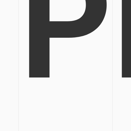
P
Veröffentlichung
Bearbeiten, Drucken und Anpassen von kostenlosen 
Freiberufler
PDF-Wissen
PDF-bezogene Informationen, die Sie benötigen.
Alle PDF-Funktionen
Download-Zentrum
Laden Sie die leistungsstärksten und einfachsten PDF