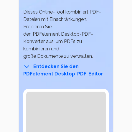
Persönliche Benutzer
Signatur Tipps
Online PDF Tools
Dieses Online-Tool kombiniert PDF-
PDF konvertieren
PDF wie Word bearbeiten
Dateien mit Einschränkungen.
PDF zu Word
PDF bearbeiten
Probieren Sie
Konvertierung Tipps
PDF komprimieren
den PDFelement Desktop-PDF-
PDF komprimieren
Komprimieren Tipps
Konverter aus, um PDFs zu
PDF zusammenfügen
PDF organisieren
kombinieren und
große Dokumente zu verwalten.
Word zu PDF
Weitere Themen finden
PDF zuschneiden
Entdecken Sie den
Weitere Online-Tools
PDFelement Desktop-PDF-Editor
Professionelle Anwender
Warum PDFelement
PDF Formular
Kundengeschichten
PDF Signieren
PDF-Software-Vergleich
PDF schützen
G2 Awards
PDF Stapelbearbeiten
Bessere Nutzung