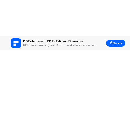
PDFelement: PDF-Editor, Scanner
Öffnen
PDF bearbeiten, mit Kommentaren versehen
Hero Produkte
Wondershare
KI entdecken
Hilfe-Center