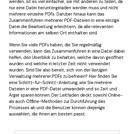
werden, ist es viel einfacher, sie mit anderen zu teilen, da
Freiberufler
PDF-bezogene Informationen, die Sie benötigen.
nur eine Datei heruntergeladen werden muss und nicht
mehrere einzelne PDFs. Darüber hinaus kann das
Download-Zentrum
Zusammenführen mehrerer PDF-Dateien in eine einzige
Alle PDF-Funktionen
Laden Sie die leistungsstärksten und einfachsten PDF-Tools h
Datei die Bearbeitung erleichtern, da alle relevanten
Informationen am selben Ort enthalten sind.
Wenn Sie viele PDFs haben, die Sie regelmäßig
verwenden, kann das Zusammenführen in eine Datei dabei
helfen, den Überblick zu behalten, welche davon geöffnet
wurden und welche in letzter Zeit nicht verwendet
wurden. Sind Sie also bereit, sich von der lästigen
Verwaltung mehrerer PDFs zu befreien? Hier finden Sie
eine Schritt-für-Schritt-Anleitung, wie Sie mehrere
Dateien in eine PDF-Datei umwandeln und so Zeit und
Ärger sparen können. Der Leitfaden deckt sowohl Online-
als auch Offline-Methoden zur Durchführung des
Prozesses ab und die Benutzer können diejenige
auswählen, die ihnen am besten passt.