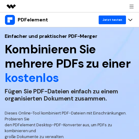
PDFelement
Top-Produkte
Jetzt testen
KI-gestützte digitale Kreativität
Produkte
Business
Einfacher und praktischer PDF-Merger
Dienstprogramme
Kombinieren Sie
Überblick
Desktop
Lösungen
Über uns
Lösungen
mehrere PDFs
zu einer
PDFelement für Windows
Benutzer im Bildungswesen
Ressourcen
Presseraum
kostenlos
PDFelement für Mac
PDF lesen
Heiße Themen
Business
Shop
Mobile App
PDF kommentieren
Fügen Sie PDF-Dateien einfach zu einem
Top PDF-Software
organisierten Dokument zusammen.
Support
KMU von 1-10p
PDFelement für iPhone/iPad
Anmelden
Jetzt kaufen
PDF erstellen
How-Tos
PDFelement für Android
Dieses Online-Tool kombiniert PDF-Dateien mit Einschränkungen.
PDF kombinieren
Mac-Software
10p+ Unternehmen
Probieren Sie
den PDFelement Desktop-PDF-Konverter aus, um PDFs zu
PDF drucken
Cloud
OCR PDF Tipps
kombinieren und
große Dokumente zu verwalten.