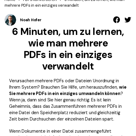
Kontakt zum Support
PDF OCR
mehrere PDFs in ein einziges verwandelt
Was ist NEU
PDF-Daten extrahieren
Noah Hofer
PDF freigeben
Benutzerhandbuch
6 Minuten, um zu lernen,
eSign PDFs rechtmäßig
PDFelement für Windows
wie man mehrere
Neu
PDFelement für Mac
PDFs in ein einziges
Branchen
PDFelement für iOS
verwandelt
Bildung
PDFelement für Android
IT-Dienstleistung
Verursachen mehrere PDFs oder Dateien Unordnung in
Mehr erfahren
Rechtliches
Ihrem System? Brauchen Sie Hilfe, um herauszufinden,
wie
Sie mehrere PDFs in ein einziges umwandeln können
?
Bewertungen
Gesundheitswesen
Wenn ja, dann sind Sie hier genau richtig. Es ist kein
Sehen Sie, was unsere Nutzer sagen.
Geheimnis, dass das Zusammenführen mehrerer PDFs in
Finanzen
eine Datei den Speicherplatz reduziert und gleichzeitig
Kostenlose PDF-Vorlagen
Zeit beim Durchsuchen der einzelnen Dateien spart.
Regierung
Bearbeiten, Drucken und Anpassen von kostenlosen Vorlagen.
Veröffentlichung
Wenn Dokumente in einer Datei zusammengeführt
PDF-Wissen