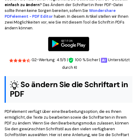
Kontakt zum Support
PDF OCR
einfach zu ändern
? Das Ändern der Schriftart in Ihrer PDF-Datei
sollte Ihnen keine Sorgen bereiten, sofern Sie
Wondershare
Was ist NEU
PDF-Daten extrahieren
PDFelement - PDF Editor
haben. In diesem Artikel stellen wir Ihnen
zwei Möglichkeiten vor, wie Sie mit diesem Tool die Schrift in PDFs
PDF freigeben
Benutzerhandbuch
ändern können.
eSign PDFs rechtmäßig
PDFelement für Windows
Neu
PDFelement für Mac
Branchen
G2-Wertung: 4.5/5 |
100 % Sicher |
Unterstützt
PDFelement für iOS
Bildung
durch KI
PDFelement für Android
IT-Dienstleistung
So ändern Sie die Schriftart in
Mehr erfahren
Rechtliches
PDF
Bewertungen
Gesundheitswesen
Sehen Sie, was unsere Nutzer sagen.
Finanzen
PDFelement verfügt über eine Bearbeitungsoption, die es Ihnen
Kostenlose PDF-Vorlagen
ermöglicht, die Texte zu bearbeiten sowie die Schriftarten in Ihrem
Regierung
PDF zu ändern. Wenn Sie den Bearbeitungsmodus zulassen, können
Bearbeiten, Drucken und Anpassen von kostenlosen Vorlagen.
Sie den gewünschten Schriftstil aus den vielen verfügbaren
Veröffentlichung
Schriftstilen auswählen. Hier ist eine Anleitung, wie Sie die Schriftart
PDF-Wissen