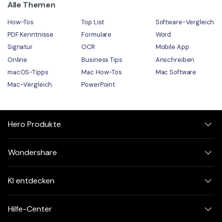
Alle Themen
How-Tos
Top List
Software-Vergleich
PDF Kenntnisse
Formulare
Word
Signatur
OCR
Mobile App
Online
Business Tips
Anschreiben
macOS-Tipps
Mac How-Tos
Mac Software
Mac-Vergleich
PowerPoint
Hero Produkte
Wondershare
KI entdecken
Hilfe-Center