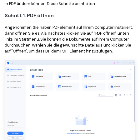
in PDF ändern können. Diese Schritte beinhalten:
Freiberufler
PDF-bezogene Informationen, die Sie benötigen.
Schritt 1. PDF öffnen
Download-Zentrum
Alle PDF-Funktionen
Laden Sie die leistungsstärksten und einfachsten PDF-Tools h
Angenommen, Sie haben PDFelement auf Ihrem Computer installiert,
dann öffnen Sie es. Als nächstes klicken Sie auf "PDF öffnen" unten
links im Startmenü. Sie können die Dokumente auf Ihrem Computer
durchsuchen. Wählen Sie die gewünschte Datei aus und klicken Sie
auf "Öffnen", um das PDF dem PDF-Element hinzuzufügen.