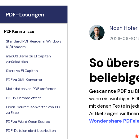
PDF-Lösungen
Noah Hofer
PDF Kenntnisse
2026-06-10 15
Standard PDF Reader in Windows
10/11 ändern
macOS Sierra zu El Capitan
So übers
zurückstellen
Sierra vs El Capitan
beliebig
PDF zu XML Konverter
Metadaten von PDF entfernen
Gescannte PDF zu ü
wenn ein wichtiges PD
PDF In Chrome öffnen
mit denen Texte in je
Open-Source-Konverter von PDF
zu Excel
Artikel zeigen wir Ihn
Wondershare PDFele
PDF zu Word Open Source
PDF-Dateien nicht bearbeiten