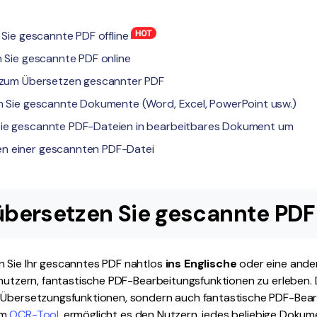
n Sie gescannte PDF offline
n Sie gescannte PDF online
s zum Übersetzen gescannter PDF
en Sie gescannte Dokumente (Word, Excel, PowerPoint usw.)
Sie gescannte PDF-Dateien in bearbeitbares Dokument um
n einer gescannten PDF-Datei
o übersetzen Sie gescannte PDF
 Sie Ihr gescanntes PDF nahtlos
ins Englische
oder eine ande
enutzern, fantastische PDF-Bearbeitungsfunktionen zu erleben. 
 Übersetzungsfunktionen, sondern auch fantastische PDF-Bear
em
OCR-Tool
, ermöglicht es den Nutzern, jedes beliebige Dokum