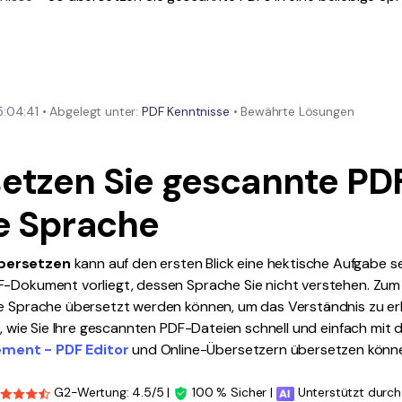
Alle Produkte ansehen
La
Alle PDF-Funktionen
To
:04:41 • Abgelegt unter:
PDF Kenntnisse
• Bewährte Lösungen
etzen Sie gescannte PDF
e Sprache
bersetzen
kann auf den ersten Blick eine hektische Aufgabe s
F-Dokument vorliegt, dessen Sprache Sie nicht verstehen. Zum 
de Sprache übersetzt werden können, um das Verständnis zu erl
en, wie Sie Ihre gescannten PDF-Dateien schnell und einfach mit
ment - PDF Editor
und Online-Übersetzern übersetzen könn
G2-Wertung: 4.5/5 |
100 % Sicher |
Unterstützt durch