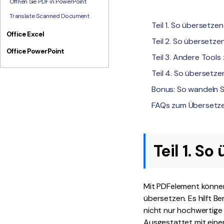
Öffnen Sie PDF in PowerPoint
Translate Scanned Document
Teil 1. So übersetze
Office Excel
Teil 2. So übersetze
Office PowerPoint
Teil 3. Andere Tool
Teil 4. So übersetz
Bonus: So wandeln 
FAQs zum Übersetze
Teil 1. S
Mit PDFelement können
übersetzen. Es hilft B
nicht nur hochwertige
Ausgestattet mit ein