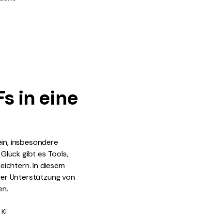
den Sie die leistungsstärksten und einfachsten PDF-
ols herunter.
s in eine
ein, insbesondere
Glück gibt es Tools,
eichtern. In diesem
 der Unterstützung von
en.
 KI