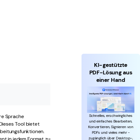
KI-gestützte
PDF-Lösung aus
einer Hand
Schnelles, erschwingliches
re Sprache
und einfaches Bearbeiten,
Dieses Tool bietet
Konvertieren, Signieren von
beitungsfunktionen.
PDFs und vieles mehr -
zugänglich über Desktop-,
ent in jedem Format zu