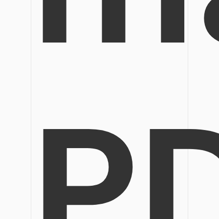
Veröffentlichung
Bearbeiten, Drucken und Anpassen von kostenlosen 
Freiberufler
PDF-Wissen
PDF-bezogene Informationen, die Sie benötigen.
Alle PDF-Funktionen
Download-Zentrum
Laden Sie die leistungsstärksten und einfachsten PDF
P