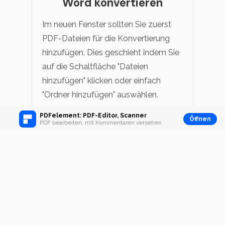
Word konvertieren
Im neuen Fenster sollten Sie zuerst
PDF-Dateien für die Konvertierung
hinzufügen. Dies geschieht indem Sie
auf die Schaltfläche "Dateien
hinzufügen" klicken oder einfach
"Ordner hinzufügen" auswählen.
PDFelement: PDF-Editor, Scanner
Öffnen
Sie können auch "OCR Aktivieren"
PDF bearbeiten, mit Kommentaren versehen
wählen, wenn Ihre PDF-Datei
gescannt oder bildbasiert ist. Nach
Auswahl der OCR „Option“, wählen Sie
die Sprache, welche Sie benutzen
wollen, um die Datei zu konvertieren -
es gibt insgesamt neun verschiedene
Optionen. Wählen Sie dann die Option