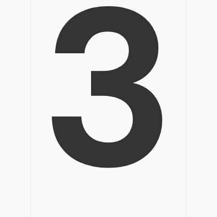
3
Veröffentlichung
Bearbeiten, Drucken und Anpassen von kostenlosen 
Freiberufler
PDF-Wissen
PDF-bezogene Informationen, die Sie benötigen.
Alle PDF-Funktionen
Download-Zentrum
Laden Sie die leistungsstärksten und einfachsten PDF