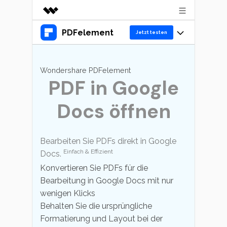
PDFelement
Top-Produkte
Jetzt testen
KI-gestützte digitale Kreativität
Produkte
Business
Dienstprogramme
Wondershare PDFelement
Überblick
PDF in Google
Desktop
Lösungen
Über uns
Lösungen
PDFelement für Windows
Docs öffnen
Benutzer im Bildungswesen
Presseraum
Ressourcen
PDFelement für Mac
PDF lesen
Shop
Heiße Themen
Business
Bearbeiten Sie PDFs direkt in Google
Mobile App
PDF kommentieren
Top PDF-Software
Einfach & Effizient
Docs.
PDFelement für iPhone/iPad
Support
KMU von 1-10p
PDF erstellen
Konvertieren Sie PDFs für die
Jetzt kaufen
Anmelden
How-Tos
PDFelement für Android
Bearbeitung in Google Docs mit nur
PDF kombinieren
10p+ Unternehmen
wenigen Klicks
Mac-Software
Cloud
Behalten Sie die ursprüngliche
PDF drucken
OCR PDF Tipps
Formatierung und Layout bei der
PDFelement Cloud