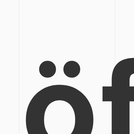
Veröffentlichung
Bearbeiten, Drucken und Anpassen von kostenlosen 
Freiberufler
PDF-Wissen
ö
PDF-bezogene Informationen, die Sie benötigen.
Alle PDF-Funktionen
Download-Zentrum
Laden Sie die leistungsstärksten und einfachsten PDF