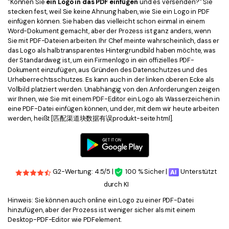
"Können Sie
ein Logo in das PDF einfügen
und es versenden?" Sie
Kontakt zum Support
PDF OCR
stecken fest, weil Sie keine Ahnung haben, wie Sie ein Logo in PDF
Was ist NEU
einfügen können. Sie haben das vielleicht schon einmal in einem
PDF-Daten extrahieren
Word-Dokument gemacht, aber der Prozess ist ganz anders, wenn
Sie mit PDF-Dateien arbeiten. Ihr Chef meinte wahrscheinlich, dass er
PDF freigeben
Benutzerhandbuch
das Logo als halbtransparentes Hintergrundbild haben möchte, was
der Standardweg ist, um ein Firmenlogo in ein offizielles PDF-
eSign PDFs rechtmäßig
PDFelement für Windows
Neu
Dokument einzufügen, aus Gründen des Datenschutzes und des
Urheberrechtsschutzes. Es kann auch in der linken oberen Ecke als
PDFelement für Mac
Branchen
Vollbild platziert werden. Unabhängig von den Anforderungen zeigen
wir Ihnen, wie Sie mit einem PDF-Editor ein Logo als Wasserzeichen in
PDFelement für iOS
Bildung
eine PDF-Datei einfügen können, und der, mit dem wir heute arbeiten
werden, heißt [匹配渠道块数据有误produkt-seite.html].
PDFelement für Android
IT-Dienstleistung
Mehr erfahren
Rechtliches
Bewertungen
Gesundheitswesen
G2-Wertung: 4.5/5 |
100 % Sicher |
Unterstützt
Sehen Sie, was unsere Nutzer sagen.
Finanzen
durch KI
Kostenlose PDF-Vorlagen
Hinweis: Sie können auch online ein Logo zu einer PDF-Datei
Regierung
Bearbeiten, Drucken und Anpassen von kostenlosen Vorlagen.
hinzufügen, aber der Prozess ist weniger sicher als mit einem
Desktop-PDF-Editor wie PDFelement.
Veröffentlichung
PDF-Wissen