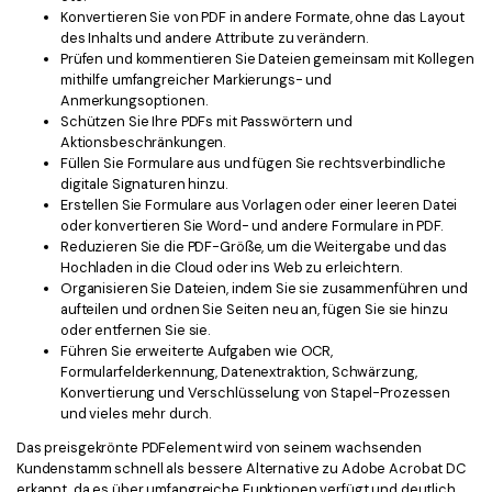
Konvertieren Sie von PDF in andere Formate, ohne das Layout
des Inhalts und andere Attribute zu verändern.
Prüfen und kommentieren Sie Dateien gemeinsam mit Kollegen
mithilfe umfangreicher Markierungs- und
Anmerkungsoptionen.
Schützen Sie Ihre PDFs mit Passwörtern und
Aktionsbeschränkungen.
Füllen Sie Formulare aus und fügen Sie rechtsverbindliche
digitale Signaturen hinzu.
Erstellen Sie Formulare aus Vorlagen oder einer leeren Datei
oder konvertieren Sie Word- und andere Formulare in PDF.
Reduzieren Sie die PDF-Größe, um die Weitergabe und das
Hochladen in die Cloud oder ins Web zu erleichtern.
Organisieren Sie Dateien, indem Sie sie zusammenführen und
aufteilen und ordnen Sie Seiten neu an, fügen Sie sie hinzu
oder entfernen Sie sie.
Führen Sie erweiterte Aufgaben wie OCR,
Formularfelderkennung, Datenextraktion, Schwärzung,
Konvertierung und Verschlüsselung von Stapel-Prozessen
und vieles mehr durch.
Das preisgekrönte PDFelement wird von seinem wachsenden
Kundenstamm schnell als bessere Alternative zu Adobe Acrobat DC
erkannt, da es über umfangreiche Funktionen verfügt und deutlich