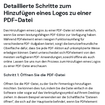
Detaillierte Schritte zum
Freiberufler
PDF-bezogene Informationen, die Sie benötigen.
Hinzufügen eines Logos zu einer
Download-Zentrum
PDF-Datei
Alle PDF-Funktionen
Laden Sie die leistungsstärksten und einfachsten PDF-Tools h
Das Hinzufügen eines Logos zu einer PDF-Datei ist relativ einfach,
wenn Sie einen leistungsfähigen PDF-Editor zur Verfügung haben.
Während PDFelement einen riesigen Funktionsumfang für
verschiedene PDF-Aufgaben bietet, sorgt die benutzerfreundliche
Oberfläche dafür, dass Sie jede PDF-Aktion auf unkomplizierte Weise
erledigen können. Damit unterscheidet sich PDFelement von den
meisten verfügbaren PDF-Anwendungen, sowohl offline als auch
online. Lassen Sie uns nun den Prozess zum Hinzufügen eines Logos
zu einer PDF-Datei anschauen.
Schritt 1: Öffnen Sie die PDF-Datei
Öffnen Sie die PDF-Datei, zu der Sie Ihr Firmenlogo hinzufügen
möchten. Sie können dies tun, indem Sie die Datei einfach in die
Software oder sogar auf das Verknüpfungssymbol auf Ihrem Desktop
ziehen. In diesem Beispiel verwenden wir die Schaltfläche "Dateien
öffnen", die sich auf der Hauptseite befindet, wenn Sie PDFelement