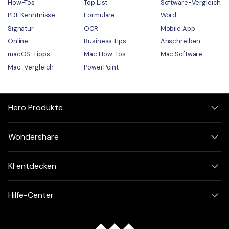
How-Tos
Top List
Software-Vergleich
PDF Kenntnisse
Formulare
Word
Signatur
OCR
Mobile App
Online
Business Tips
Anschreiben
macOS-Tipps
Mac How-Tos
Mac Software
Mac-Vergleich
PowerPoint
Hero Produkte
Wondershare
KI entdecken
Hilfe-Center