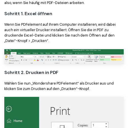
also, wenn Sie häufig mit PDF-Dateien arbeiten.
Freiberufler
PDF-bezogene Informationen, die Sie benötigen.
Schritt 1. Excel öffnen
Download-Zentrum
Alle PDF-Funktionen
Laden Sie die leistungsstärksten und einfachsten PDF-Tools h
Wenn Sie PDFelement auf Ihrem Computer installieren, wird dabei
auch ein virtueller Drucker installiert. Öffnen Sie die in PDF zu
druckende Excel-Datei und klicken Sie nach dem Öffnen auf den
„Datei“-Knopf > „Drucken“.
Schritt 2. Drucken in PDF
Wählen Sie nun „Wondershare PDFelement“ als Drucker aus und
klicken Sie zum Drucken auf den „Drucken“-Knopf.