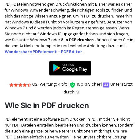
Kontakt zum Support
PDF OCR
PDF-Dateien notwendigen Druckfunktionen mit. Bisher war es daher
für Windows-Anwender schwierig, die richtigen Tools zu finden und
Was ist NEU
PDF-Daten extrahieren
sich das nötige Wissen anzueignen, um in PDF zu drucken. Immerhin
hat Windows 10 diese Funktion vor kurzem eingeführt, Benutzer von
PDF freigeben
Benutzerhandbuch
Windows 7 und 8 werden jedoch im Regen stehen gelassen. Wenn
Sie noch nicht auf Windows 10 upgegradet haben und sich fragen,
eSign PDFs rechtmäßig
PDFelement für Windows
wie Sie unter Windows 7 oder 8
in PDF drucken
können, finden Sie in
Neu
diesem Artikel eine komplette und einfache Anleitung dazu – mit
PDFelement für Mac
Wondershare PDFelement - PDF Editor
.
Branchen
PDFelement für iOS
Bildung
PDFelement für Android
IT-Dienstleistung
G2-Wertung: 4.5/5 |
100 % Sicher |
Unterstützt
Mehr erfahren
Rechtliches
durch KI
Bewertungen
Gesundheitswesen
Wie Sie in PDF drucken
Sehen Sie, was unsere Nutzer sagen.
Finanzen
Kostenlose PDF-Vorlagen
PDFelement ist eine Software zum Drucken in PDF, mit der Sie nicht
Regierung
nur PDF-Dateien erstellen, bearbeiten und drucken können, sondern
Bearbeiten, Drucken und Anpassen von kostenlosen Vorlagen.
die auch eine ganze Reihe weiterer Funktionen mitbringt, um Ihre
Veröffentlichung
PDF-Dateien einfach zu verwalten – eine unverzichtbare Lösung
PDF-Wissen