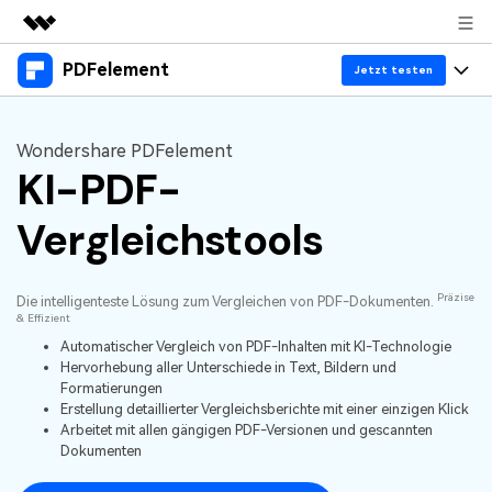
PDFelement
Top-Produkte
Jetzt testen
KI-gestützte digitale Kreativität
Produkte
Business
Dienstprogramme
Wondershare PDFelement
Überblick
KI-PDF-
Desktop
Lösungen
Über uns
Lösungen
PDFelement für Windows
Vergleichstools
Benutzer im Bildungswesen
Ressourcen
Presseraum
PDFelement für Mac
PDF lesen
Heiße Themen
Business
Shop
Präzise
Die intelligenteste Lösung zum Vergleichen von PDF-Dokumenten.
Mobile App
PDF kommentieren
& Effizient
Top PDF-Software
Support
Automatischer Vergleich von PDF-Inhalten mit KI-Technologie
KMU von 1-10p
PDFelement für iPhone/iPad
Anmelden
Jetzt kaufen
PDF erstellen
Hervorhebung aller Unterschiede in Text, Bildern und
How-Tos
Formatierungen
PDFelement für Android
PDF kombinieren
Erstellung detaillierter Vergleichsberichte mit einer einzigen Klick
Mac-Software
10p+ Unternehmen
Arbeitet mit allen gängigen PDF-Versionen und gescannten
PDF drucken
Cloud
Dokumenten
OCR PDF Tipps