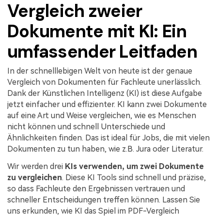
Kontakt zum Support
PDF OCR
Vergleich zweier
Was ist NEU
PDF-Daten extrahieren
Dokumente mit KI: Ein
PDF freigeben
Benutzerhandbuch
umfassender Leitfaden
eSign PDFs rechtmäßig
PDFelement für Windows
Neu
In der schnelllebigen Welt von heute ist der genaue
PDFelement für Mac
Vergleich von Dokumenten für Fachleute unerlässlich.
Branchen
Dank der Künstlichen Intelligenz (KI) ist diese Aufgabe
PDFelement für iOS
Bildung
jetzt einfacher und effizienter. KI kann zwei Dokumente
auf eine Art und Weise vergleichen, wie es Menschen
PDFelement für Android
IT-Dienstleistung
nicht können und schnell Unterschiede und
Mehr erfahren
Rechtliches
Ähnlichkeiten finden. Das ist ideal für Jobs, die mit vielen
Dokumenten zu tun haben, wie z.B. Jura oder Literatur.
Bewertungen
Gesundheitswesen
Sehen Sie, was unsere Nutzer sagen.
Wir werden drei
KIs verwenden, um zwei Dokumente
Finanzen
zu vergleichen
. Diese KI Tools sind schnell und präzise,
Kostenlose PDF-Vorlagen
so dass Fachleute den Ergebnissen vertrauen und
Regierung
Bearbeiten, Drucken und Anpassen von kostenlosen Vorlagen.
schneller Entscheidungen treffen können. Lassen Sie
Veröffentlichung
uns erkunden, wie KI das Spiel im PDF-Vergleich
PDF-Wissen