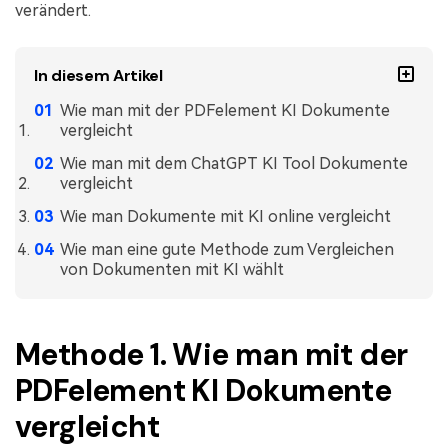
verändert.
Freiberufler
PDF-bezogene Informationen, die Sie benötigen.
Download-Zentrum
In diesem Artikel
Alle PDF-Funktionen
Laden Sie die leistungsstärksten und einfachsten PDF-Tools h
Wie man mit der PDFelement KI Dokumente
vergleicht
Wie man mit dem ChatGPT KI Tool Dokumente
vergleicht
Wie man Dokumente mit KI online vergleicht
Wie man eine gute Methode zum Vergleichen
von Dokumenten mit KI wählt
Methode 1. Wie man mit der
PDFelement KI Dokumente
vergleicht