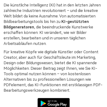
Kontakt zum Support
PDF OCR
Die künstliche Intelligenz (KI) hat in den letzten Jahren
Was ist NEU
zahlreiche Industrien revolutioniert – und die kreative
PDF-Daten extrahieren
Welt bildet da keine Ausnahme. Von automatisierten
PDF freigeben
Bildbearbeitungstools bis hin zu
KI-gestützten
Benutzerhandbuch
Bildgeneratoren
, die beeindruckende Kunstwerke
eSign PDFs rechtmäßig
PDFelement für Windows
Neu
erschaffen können: KI verändert, wie wir Bilder
erstellen, bearbeiten und in unseren täglichen
PDFelement für Mac
Branchen
Arbeitsabläufen nutzen.
PDFelement für iOS
Bildung
Für kreative Köpfe wie digitale Künstler oder Content
PDFelement für Android
Creator, aber auch für Geschäftsleute im Marketing,
IT-Dienstleistung
Design oder Bildungswesen, bietet die KI spannende
Mehr erfahren
Rechtliches
Möglichkeiten. Dieser Beitrag zeigt Ihnen, wie Sie KI-
Tools optimal nutzen können – von kostenlosen
Bewertungen
Gesundheitswesen
Alternativen bis zu professionellen Lösungen wie
Sehen Sie, was unsere Nutzer sagen.
PDFelement, das KI-Funktionen mit erstklassigen PDF-
Finanzen
Kostenlose PDF-Vorlagen
Bearbeitungswerkzeugen kombiniert.
Regierung
Bearbeiten, Drucken und Anpassen von kostenlosen Vorlagen.
Veröffentlichung
PDF-Wissen