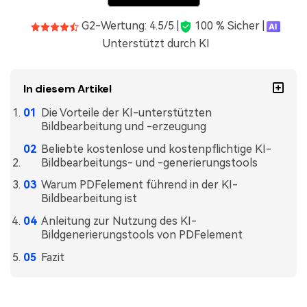
Freiberufler
PDF-bezogene Informationen, die Sie benötigen.
G2-Wertung: 4.5/5 |
100 % Sicher |
Download-Zentrum
Unterstützt durch KI
Alle PDF-Funktionen
Laden Sie die leistungsstärksten und einfachsten PDF-Tools h
In diesem Artikel
Die Vorteile der KI-unterstützten
Bildbearbeitung und -erzeugung
Beliebte kostenlose und kostenpflichtige KI-
Bildbearbeitungs- und -generierungstools
Warum PDFelement führend in der KI-
Bildbearbeitung ist
Anleitung zur Nutzung des KI-
Bildgenerierungstools von PDFelement
Fazit