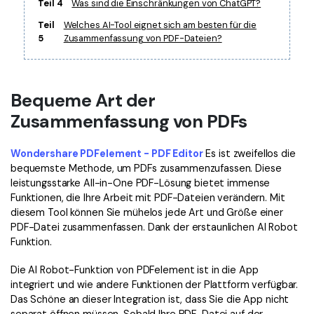
Teil 4
Was sind die Einschränkungen von ChatGPT?
Freiberufler
PDF-bezogene Informationen, die Sie benötigen.
Teil
Welches AI-Tool eignet sich am besten für die
5
Zusammenfassung von PDF-Dateien?
Download-Zentrum
Alle PDF-Funktionen
Laden Sie die leistungsstärksten und einfachsten PDF-Tools h
Bequeme Art der
Zusammenfassung von PDFs
Wondershare PDFelement - PDF Editor
Es ist zweifellos die
bequemste Methode, um PDFs zusammenzufassen. Diese
leistungsstarke All-in-One PDF-Lösung bietet immense
Funktionen, die Ihre Arbeit mit PDF-Dateien verändern. Mit
diesem Tool können Sie mühelos jede Art und Größe einer
PDF-Datei zusammenfassen. Dank der erstaunlichen AI Robot
Funktion.
Die AI Robot-Funktion von PDFelement ist in die App
integriert und wie andere Funktionen der Plattform verfügbar.
Das Schöne an dieser Integration ist, dass Sie die App nicht
separat öffnen müssen. Sobald Ihre PDF-Datei auf der