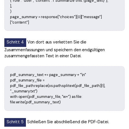
{"role": "user", "content": f"Summarize this: {page_text}"},
],
)
page_summary = response["choices"][0]["message"]
["content"]
Schritt 4
Von dort aus verketten Sie die
Zusammenfassungen und speichern den endgültigen
zusammengefassten Text in einer Datei.
pdf_summary_text += page_summary + "\n"
pdf_summary_file =
pdf_file_path.replace(os.path.splitext(pdf_file_path)[1],
"_summary.txt")
with open(pdf_summary_file, "w+") as file:
file.write(pdf_summary_text)
Schritt 5
Schließen Sie abschließend die PDF-Datei.