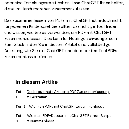
Kontakt zum Support
PDF OCR
oder eine Forschungsarbeit haben, kann ChatGPT Ihnen helfen,
diese im Handumdrehen zusammenzufassen.
Was ist NEU
PDF-Daten extrahieren
Das Zusammenfassen von PDFs mit ChatGPT ist jedoch nicht
PDF freigeben
Benutzerhandbuch
für jeden ein Kinderspiel. Sie sollten das richtige Tool finden
und wissen, wie Sie es verwenden, um PDF mit ChatGPT
eSign PDFs rechtmäßig
PDFelement für Windows
Neu
zusammenzufassen. Dies kann für Neulinge schwieriger sein.
Zum Glück finden Sie in diesem Artikel eine vollständige
PDFelement für Mac
Branchen
Anleitung, wie Sie mit ChatGPT und dem besten Tool PDFs
zusammenfassen können.
PDFelement für iOS
Bildung
PDFelement für Android
IT-Dienstleistung
Mehr erfahren
In diesem Artikel
Rechtliches
Bewertungen
Teil
Die bequemste Art, eine PDF Zusammenfassung
Gesundheitswesen
1
zu erstellen
Sehen Sie, was unsere Nutzer sagen.
Finanzen
Teil 2
Wie man PDFs mit ChatGPT zusammenfasst
Kostenlose PDF-Vorlagen
Regierung
Teil
Wie man PDF-Dateien mit ChatGPT Python Script
Bearbeiten, Drucken und Anpassen von kostenlosen Vorlagen.
3
zusammenfasst
Veröffentlichung
PDF-Wissen