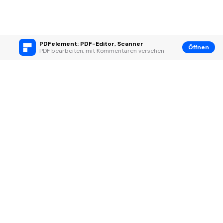
PDFelement: PDF-Editor, Scanner
Öffnen
PDF bearbeiten, mit Kommentaren versehen
Hero Produkte
Wondershare
KI entdecken
Hilfe-Center