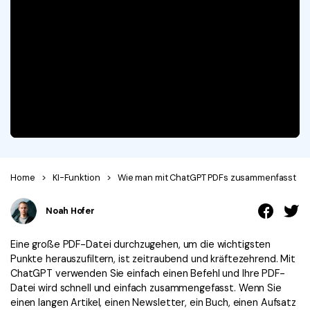
Signatur Tipps
PDFelement Cloud
Persönliche Benutzer
PDF wie Word bearbeiten
PDF konvertieren
Online PDF Tools
Konvertierung Tipps
PDF bearbeiten
PDF zu Word
Komprimieren Tipps
PDF komprimieren
PDF komprimieren
Weitere Themen finden
PDF organisieren
PDF zusammenfügen
PDF zuschneiden
Word zu PDF
Warum PDFelement
Professionelle Anwender
Weitere Online-Tools
Kundengeschichten
Home
>
KI-Funktion
>
Wie man mit ChatGPT PDFs zusammenfasst
PDF-Software-Vergleich
PDF Formular
Noah Hofer
G2 Awards
PDF Signieren
Eine große PDF-Datei durchzugehen, um die wichtigsten
PDF schützen
Punkte herauszufiltern, ist zeitraubend und kräftezehrend. Mit
Bessere Nutzung
ChatGPT verwenden Sie einfach einen Befehl und Ihre PDF-
PDF Stapelbearbeiten
Technische Daten
Datei wird schnell und einfach zusammengefasst. Wenn Sie
einen langen Artikel, einen Newsletter, ein Buch, einen Aufsatz