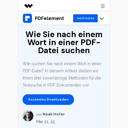
PDFelement
Top-Produkte
Jetzt testen
KI-gestützte digitale Kreativität
Wie Sie nach einem
Produkte
Business
Dienstprogramme
Wort in einer PDF-
Überblick
Desktop
Lösungen
Über uns
Datei suchen
Lösungen
PDFelement für Windows
Benutzer im Bildungswesen
Presseraum
Ressourcen
Wie suchen Sie nach einem Wort in einer
PDFelement für Mac
PDF lesen
PDF-Datei? In diesem Artikel stellen wir
Shop
Heiße Themen
Business
Ihnen drei zuverlässige Methoden für die
Mobile App
PDF kommentieren
Textsuche in PDF-Dokumenten vor.
Top PDF-Software
PDFelement für iPhone/iPad
Support
KMU von 1-10p
PDF erstellen
Jetzt kaufen
Anmelden
How-Tos
Kostenlos Downloaden
PDFelement für Android
PDF kombinieren
10p+ Unternehmen
Mac-Software
Noah Hofer
von
Cloud
PDF drucken
OCR PDF Tipps
Mar 21, 25
PDFelement Cloud