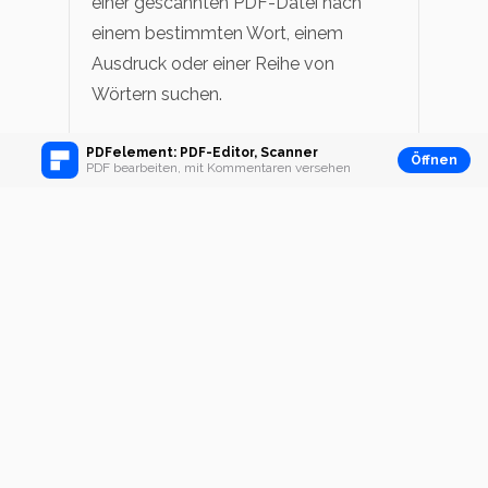
einer gescannten PDF-Datei nach
einem bestimmten Wort, einem
Ausdruck oder einer Reihe von
Wörtern suchen.
PDFelement: PDF-Editor, Scanner
Öffnen
PDF bearbeiten, mit Kommentaren versehen
Schritt 1. Gescannte PDF-
Dateien mit OCR in
bearbeitbaren Text
umwandeln
Um in einer gescannten PDF-Datei
nach einem Wort oder einem
Ausdruck zu suchen, müssen Sie
diese zunächst mit OCR in
bearbeitbaren Text konvertieren.