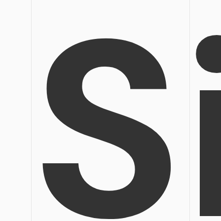
S
Veröffentlichung
Bearbeiten, Drucken und Anpassen von kostenlosen 
Freiberufler
PDF-Wissen
PDF-bezogene Informationen, die Sie benötigen.
Alle PDF-Funktionen
Download-Zentrum
Laden Sie die leistungsstärksten und einfachsten PDF