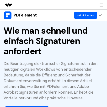
PDFelement
Top-Produkte
Jetzt testen
KI-gestützte digitale Kreativität
Produkte
Wie man schnell und
Business
Dienstprogramme
Überblick
einfach Signaturen
Desktop
Lösungen
Über uns
Lösungen
PDFelement für Windows
anfordert
Benutzer im Bildungswesen
Ressourcen
Presseraum
PDFelement für Mac
PDF lesen
Heiße Themen
Business
Shop
Die Beantragung elektronischer Signaturen ist in den
Mobile App
PDF kommentieren
heutigen digitalen Workflows von entscheidender
Top PDF-Software
Bedeutung, da sie die Effizienz und Sicherheit der
Support
KMU von 1-10p
PDFelement für iPhone/iPad
Anmelden
Jetzt kaufen
PDF erstellen
Dokumentenverwaltung erhöht. In diesem Artikel
How-Tos
erfahren Sie, wie Sie mit PDFelement und Adobe
PDFelement für Android
PDF kombinieren
Mac-Software
10p+ Unternehmen
Acrobat Signaturen anfordern können. Er hebt die
PDF drucken
Vorteile hervor und gibt praktische Hinweise.
Cloud
OCR PDF Tipps