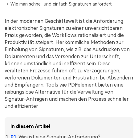
Kontakt zum Support
PDF OCR
Wie man schnell und einfach Signaturen anfordert
Was ist NEU
PDF-Daten extrahieren
In der modernen Geschäftswelt ist die Anforderung
PDF freigeben
elektronischer Signaturen zu einer unverzichtbaren
Benutzerhandbuch
Praxis geworden, die Workflows rationalisiert und die
eSign PDFs rechtmäßig
PDFelement für Windows
Neu
Produktivität steigert. Herkömmliche Methoden zur
Einholung von Signaturen, wie z.B. das Ausdrucken von
PDFelement für Mac
Branchen
Dokumenten und das Versenden zur Unterschrift,
PDFelement für iOS
können umständlich und ineffizient sein. Diese
Bildung
veralteten Prozesse führen oft zu Verzögerungen,
PDFelement für Android
IT-Dienstleistung
verlorenen Dokumenten und Frustration bei Absendern
und Empfängern. Tools wie PDFelement bieten eine
Mehr erfahren
Rechtliches
reibungslose Alternative für die Verwaltung von
Bewertungen
Signatur-Anfragen und machen den Prozess schneller
Gesundheitswesen
Sehen Sie, was unsere Nutzer sagen.
und effizienter.
Finanzen
Kostenlose PDF-Vorlagen
Regierung
Bearbeiten, Drucken und Anpassen von kostenlosen Vorlagen.
In diesem Artikel
Veröffentlichung
PDF-Wissen
Was ist eine Signatur-Anforderung?