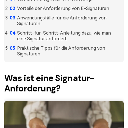
Freiberufler
PDF-bezogene Informationen, die Sie benötigen.
Vorteile der Anforderung von E-Signaturen
Download-Zentrum
Anwendungsfälle für die Anforderung von
Signaturen
Alle PDF-Funktionen
Laden Sie die leistungsstärksten und einfachsten PDF-Tools h
Schritt-für-Schritt-Anleitung dazu, wie man
eine Signatur anfordert
Praktische Tipps für die Anforderung von
Signaturen
Was ist eine Signatur-
Anforderung?