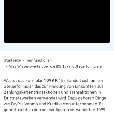
Signatur Tipps
PDFelement Cloud
Persönliche Benutzer
PDF wie Word bearbeiten
PDF konvertieren
Online PDF Tools
Konvertierung Tipps
PDF bearbeiten
PDF zu Word
Komprimieren Tipps
PDF komprimieren
PDF komprimieren
Weitere Themen finden
PDF organisieren
PDF zusammenfügen
PDF zuschneiden
Word zu PDF
Warum PDFelement
Startseite
Kernfunktionen
Professionelle Anwender
Weitere Online-Tools
Kundengeschichten
Alles Wissenswerte über die IRS 1099 K Steuerformulare
PDF-Software-Vergleich
PDF Formular
Was ist das Formular
1099 K
? Es handelt sich um ein
G2 Awards
PDF Signieren
Steuerformular, das zur Meldung von Einkünften aus
Zahlungskartentransaktionen und Transaktionen in
PDF schützen
Bessere Nutzung
Drittnetzwerken verwendet wird. Dazu gehören Dinge
wie PayPal, Venmo und Kreditkartenunternehmen. Es
PDF Stapelbearbeiten
Technische Daten
gehört nicht zu den am häufigsten verwendeten 1099-