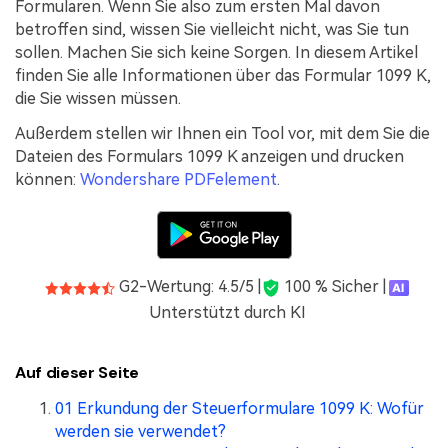
Kontakt zum Support
Formularen. Wenn Sie also zum ersten Mal davon
PDF OCR
betroffen sind, wissen Sie vielleicht nicht, was Sie tun
Was ist NEU
PDF-Daten extrahieren
sollen. Machen Sie sich keine Sorgen. In diesem Artikel
finden Sie alle Informationen über das Formular 1099 K,
PDF freigeben
Benutzerhandbuch
die Sie wissen müssen.
eSign PDFs rechtmäßig
PDFelement für Windows
Neu
Außerdem stellen wir Ihnen ein Tool vor, mit dem Sie die
Dateien des Formulars 1099 K anzeigen und drucken
PDFelement für Mac
Branchen
können:
Wondershare PDFelement
.
PDFelement für iOS
Bildung
PDFelement für Android
IT-Dienstleistung
Mehr erfahren
Rechtliches
G2-Wertung: 4.5/5 |
100 % Sicher |
Unterstützt durch KI
Bewertungen
Gesundheitswesen
Sehen Sie, was unsere Nutzer sagen.
Finanzen
Auf dieser Seite
Kostenlose PDF-Vorlagen
Regierung
Bearbeiten, Drucken und Anpassen von kostenlosen Vorlagen.
01 Erkundung der Steuerformulare 1099 K: Wofür
werden sie verwendet?
Veröffentlichung
PDF-Wissen