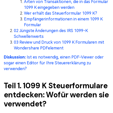
Arten von Transaktionen, die in das Formular
Freiberufler
PDF-bezogene Informationen, die Sie benötigen.
1099 K eingegeben werden
Wer erhält das Steuerformular 1099 K?
Download-Zentrum
Empfängerinformationen in einem 1099 K
Alle PDF-Funktionen
Laden Sie die leistungsstärksten und einfachsten PDF-Tools h
Formular
02 Jüngste Änderungen des IRS 1099-K
Schwellenwerts
03 Review und Druck von 1099 K Formularen mit
Wondershare PDFelement
Diskussion:
Ist es notwendig, einen PDF-Viewer oder
sogar einen Editor für Ihre Steuererklärung zu
verwenden?
Teil 1. 1099 K Steuerformulare
entdecken: Wofür werden sie
verwendet?