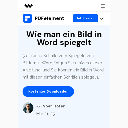
PDFelement
Top-Produkte
Jetzt testen
KI-gestützte digitale Kreativität
Wie man ein Bild in
Produkte
Business
Dienstprogramme
Word spiegelt
Überblick
Desktop
Lösungen
Über uns
Lösungen
PDFelement für Windows
5 einfache Schritte zum Spiegeln von
Benutzer im Bildungswesen
Presseraum
Ressourcen
Bildern in Word Folgen Sie einfach dieser
PDFelement für Mac
PDF lesen
Anleitung, und Sie können ein Bild in Word
Shop
Heiße Themen
Business
mit diesen einfachen Schritten spiegeln.
Mobile App
PDF kommentieren
Top PDF-Software
PDFelement für iPhone/iPad
Support
Kostenlos Downloaden
KMU von 1-10p
PDF erstellen
Jetzt kaufen
Anmelden
How-Tos
PDFelement für Android
PDF kombinieren
Noah Hofer
von
10p+ Unternehmen
Mac-Software
Mar 21, 25
Cloud
PDF drucken
OCR PDF Tipps
PDFelement Cloud