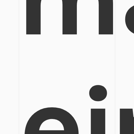
Veröffentlichung
Bearbeiten, Drucken und Anpassen von kostenlosen 
Freiberufler
PDF-Wissen
PDF-bezogene Informationen, die Sie benötigen.
Alle PDF-Funktionen
Download-Zentrum
Laden Sie die leistungsstärksten und einfachsten PDF
ei