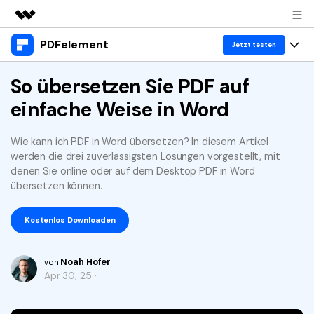
PDFelement
Top-Produkte
Jetzt testen
KI-gestützte digitale Kreativität
Produkte
So übersetzen Sie PDF auf
Business
Dienstprogramme
einfache Weise in Word
Überblick
Desktop
Lösungen
Über uns
Lösungen
PDFelement für Windows
Wie kann ich PDF in Word übersetzen? In diesem Artikel
Benutzer im Bildungswesen
Ressourcen
Presseraum
werden die drei zuverlässigsten Lösungen vorgestellt, mit
PDFelement für Mac
denen Sie online oder auf dem Desktop PDF in Word
PDF lesen
Heiße Themen
Business
Shop
übersetzen können.
Mobile App
PDF kommentieren
Top PDF-Software
Support
Kostenlos Downloaden
KMU von 1-10p
PDFelement für iPhone/iPad
Anmelden
Jetzt kaufen
PDF erstellen
How-Tos
PDFelement für Android
PDF kombinieren
Noah Hofer
Mac-Software
10p+ Unternehmen
von
Apr 30, 25 ·
PDF drucken
Cloud
OCR PDF Tipps