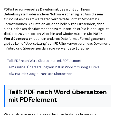
Kontakt zum Support
PDF OCR
PDF ist ein universelles Dateiformat, das nicht von Ihrem
Was ist NEU
PDF-Daten extrahieren
Betriebssystem oder anderer Software abhängig ist. Aus diesem
Grund ist es das am weitesten verbreitete Format. Mit dem PDF-
PDF freigeben
Benutzerhandbuch
Format können Sie Dateien an jeden beliebigen Ort senden, ohne
sich Gedanken darüber machen zu müssen, ob er/sie in der Lage ist,
eSign PDFs rechtmäßig
PDFelement für Windows
Neu
die Datei zu verarbeiten. Aber hin und wieder müssen Sie
PDF in
Word übersetzen
oder ein anderes Dateiformat. Formal gesehen
PDFelement für Mac
gibt es keine "Übersetzung" von PDF. Sie konvertieren das Dokument
Branchen
in Word und übersetzen dann die verwendete Sprache.
PDFelement für iOS
Bildung
Teil1. PDF nach Word übersetzen mit PDFelement
PDFelement für Android
IT-Dienstleistung
Teil2. Online-Übersetzung von PDF in Word mit Google Drive
Mehr erfahren
Rechtliches
Teil3. PDF mit Google Translate übersetzen
Bewertungen
Gesundheitswesen
Sehen Sie, was unsere Nutzer sagen.
Teil1: PDF nach Word übersetzen
Finanzen
Kostenlose PDF-Vorlagen
mit PDFelement
Regierung
Bearbeiten, Drucken und Anpassen von kostenlosen Vorlagen.
Veröffentlichung
PDF-Wissen
Was ist also die einfachste und leichteste Methode, um eine