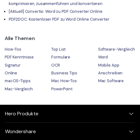
komprimieren, zusammenführen und konvertieren
[Aktuell] Convertio: Word zu PDF Converter Online
PDF2DOC: Kostenloser PDF zu Word Online Converter
Alle Themen
How-Tos
Top List
Software-Vergleich
PDF Kenntnisse
Formulare
Word
Signatur
OCR
Mobile App
Online
Business Tips
Anschreiben
macOS-Tipps
Mac How-Tos
Mac Software
Mac-Vergleich
PowerPoint
Hero Produkte
Wondershare