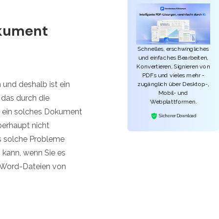
okument
Schnelles, erschwingliches
und einfaches Bearbeiten,
Konvertieren, Signieren von
PDFs und vieles mehr -
und deshalb ist ein
zugänglich über Desktop-,
Mobil- und
 das durch die
Webplattformen.
 ein solches Dokument
Sicherer Download
berhaupt nicht
ss solche Probleme
 kann, wenn Sie es
e Word-Dateien von