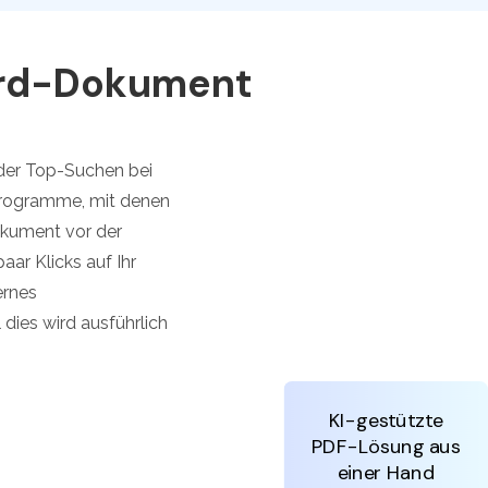
den Sie die leistungsstärksten und einfachsten PDF-
ols herunter.
ord-Dokument
der Top-Suchen bei
Programme, mit denen
okument vor der
aar Klicks auf Ihr
ernes
dies wird ausführlich
KI-gestützte
PDF-Lösung aus
einer Hand