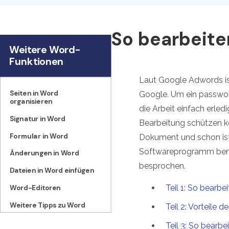
So bearbeit
Weitere Word-
Funktionen
Laut Google Adwords is
Seiten in Word
Google. Um ein passwor
organisieren
die Arbeit einfach erle
Signatur in Word
Bearbeitung schützen kön
Formular in Word
Dokument und schon ist 
Softwareprogramm benöti
Änderungen in Word
besprochen.
Dateien in Word einfügen
Teil 1: So bearb
Word-Editoren
Weitere Tipps zu Word
Teil 2: Vorteile
Teil 3: So bearb