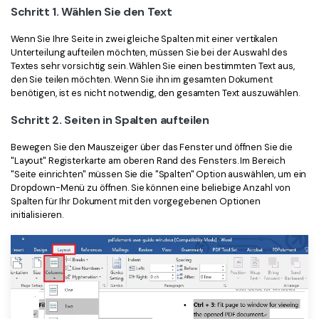
Schritt 1. Wählen Sie den Text
Freiberufler
PDF-bezogene Informationen, die Sie benötigen.
Wenn Sie Ihre Seite in zwei gleiche Spalten mit einer vertikalen
Download-Zentrum
Unterteilung aufteilen möchten, müssen Sie bei der Auswahl des
Alle PDF-Funktionen
Laden Sie die leistungsstärksten und einfachsten PDF-Tools h
Textes sehr vorsichtig sein. Wählen Sie einen bestimmten Text aus,
den Sie teilen möchten. Wenn Sie ihn im gesamten Dokument
benötigen, ist es nicht notwendig, den gesamten Text auszuwählen.
Schritt 2. Seiten in Spalten aufteilen
Bewegen Sie den Mauszeiger über das Fenster und öffnen Sie die
"Layout" Registerkarte am oberen Rand des Fensters. Im Bereich
"Seite einrichten" müssen Sie die "Spalten" Option auswählen, um ein
Dropdown-Menü zu öffnen. Sie können eine beliebige Anzahl von
Spalten für Ihr Dokument mit den vorgegebenen Optionen
initialisieren.