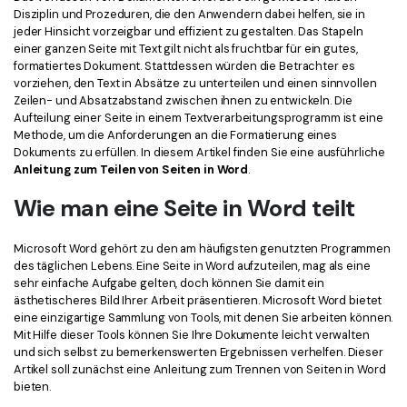
Kontakt zum Support
PDF OCR
Disziplin und Prozeduren, die den Anwendern dabei helfen, sie in
jeder Hinsicht vorzeigbar und effizient zu gestalten. Das Stapeln
Was ist NEU
PDF-Daten extrahieren
einer ganzen Seite mit Text gilt nicht als fruchtbar für ein gutes,
formatiertes Dokument. Stattdessen würden die Betrachter es
PDF freigeben
Benutzerhandbuch
vorziehen, den Text in Absätze zu unterteilen und einen sinnvollen
Zeilen- und Absatzabstand zwischen ihnen zu entwickeln. Die
eSign PDFs rechtmäßig
PDFelement für Windows
Aufteilung einer Seite in einem Textverarbeitungsprogramm ist eine
Neu
Methode, um die Anforderungen an die Formatierung eines
PDFelement für Mac
Dokuments zu erfüllen. In diesem Artikel finden Sie eine ausführliche
Branchen
Anleitung zum Teilen von Seiten in Word
.
PDFelement für iOS
Bildung
Wie man eine Seite in Word teilt
PDFelement für Android
IT-Dienstleistung
Microsoft Word gehört zu den am häufigsten genutzten Programmen
Mehr erfahren
Rechtliches
des täglichen Lebens. Eine Seite in Word aufzuteilen, mag als eine
sehr einfache Aufgabe gelten, doch können Sie damit ein
Bewertungen
Gesundheitswesen
ästhetischeres Bild Ihrer Arbeit präsentieren. Microsoft Word bietet
Sehen Sie, was unsere Nutzer sagen.
eine einzigartige Sammlung von Tools, mit denen Sie arbeiten können.
Finanzen
Mit Hilfe dieser Tools können Sie Ihre Dokumente leicht verwalten
Kostenlose PDF-Vorlagen
und sich selbst zu bemerkenswerten Ergebnissen verhelfen. Dieser
Regierung
Bearbeiten, Drucken und Anpassen von kostenlosen Vorlagen.
Artikel soll zunächst eine Anleitung zum Trennen von Seiten in Word
bieten.
Veröffentlichung
PDF-Wissen