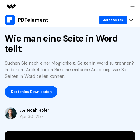
PDFelement
Top-Produkte
Jetzt testen
KI-gestützte digitale Kreativität
Produkte
Wie man eine Seite in Word
Business
Dienstprogramme
teilt
Überblick
Desktop
Lösungen
Über uns
Lösungen
PDFelement für Windows
Suchen Sie nach einer Möglichkeit, Seiten in Word zu trennen?
Benutzer im Bildungswesen
Ressourcen
Presseraum
In diesem Artikel finden Sie eine einfache Anleitung, wie Sie
PDFelement für Mac
Seiten in Word teilen können.
PDF lesen
Heiße Themen
Business
Shop
Mobile App
PDF kommentieren
Kostenlos Downloaden
Top PDF-Software
Support
KMU von 1-10p
PDFelement für iPhone/iPad
Anmelden
Jetzt kaufen
PDF erstellen
How-Tos
Noah Hofer
von
PDFelement für Android
PDF kombinieren
Apr 30, 25 ·
Mac-Software
10p+ Unternehmen
PDF drucken
Cloud
OCR PDF Tipps