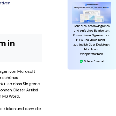
ativen
Schnelles, erschwingliches
und einfaches Bearbeiten,
Konvertieren, Signieren von
PDFs und vieles mehr -
m in
zugänglich über Desktop-,
Mobil- und
Webplattformen.
Sicherer Download
lagen von Microsoft
hr schönes
nkt, so dass Sie gerne
önnen. Dieser Artikel
in MS Word.
he klicken und dann die