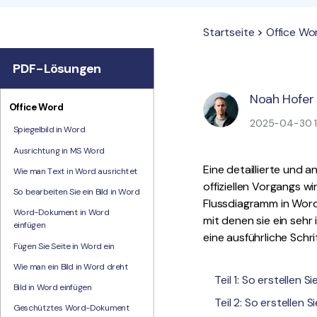
Startseite
>
Office Wo
PDF-Lösungen
Noah Hofer
Office Word
2025-04-30 16
Spiegelbild in Word
Ausrichtung in MS Word
Eine detaillierte und 
Wie man Text in Word ausrichtet
offiziellen Vorgangs w
So bearbeiten Sie ein Bild in Word
Flussdiagramm in Word z
Word-Dokument in Word
mit denen sie ein sehr 
einfügen
eine ausführliche Schr
Fügen Sie Seite in Word ein
Wie man ein Bild in Word dreht
Teil 1: So erstellen 
Bild in Word einfügen
Teil 2: So erstellen
Geschütztes Word-Dokument