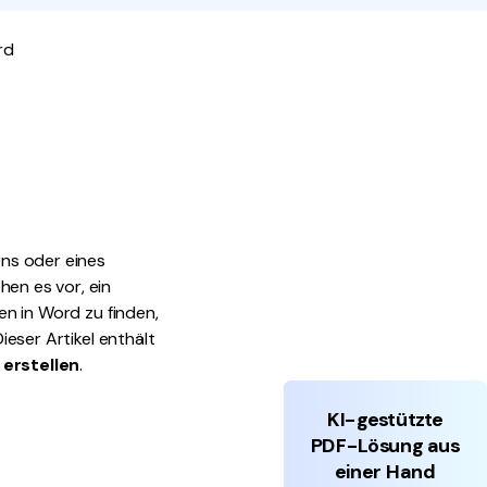
den Sie die leistungsstärksten und einfachsten PDF-
rd
ols herunter.
ens oder eines
hen es vor, ein
nen in Word zu finden,
ieser Artikel enthält
 erstellen
.
KI-gestützte
PDF-Lösung aus
einer Hand