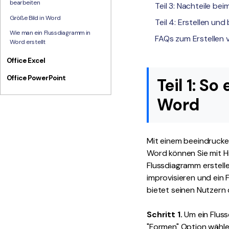
bearbeiten
Teil 3: Nachteile be
Größe Bild in Word
Teil 4: Erstellen un
Wie man ein Flussdiagramm in
FAQs zum Erstellen
Word erstellt
Office Excel
Office PowerPoint
Teil 1: S
Word
Mit einem beeindrucke
Word können Sie mit Hi
Flussdiagramm erstelle
improvisieren und ein 
bietet seinen Nutzern 
Schritt 1.
Um ein Fluss
"Formen" Option wähle