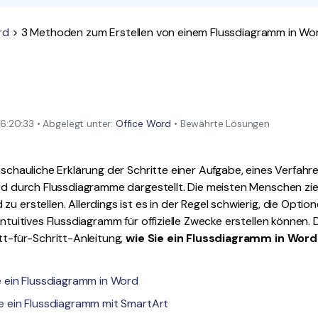
Alle Produkte ansehen
La
Alle PDF-Funktionen
rd
> 3 Methoden zum Erstellen von einem Flussdiagramm in Wo
To
:20:33 • Abgelegt unter:
Office Word
• Bewährte Lösungen
anschauliche Erklärung der Schritte einer Aufgabe, eines Verfahr
ird durch Flussdiagramme dargestellt. Die meisten Menschen zie
u erstellen. Allerdings ist es in der Regel schwierig, die Optio
intuitives Flussdiagramm für offizielle Zwecke erstellen können. D
itt-für-Schritt-Anleitung,
wie Sie ein Flussdiagramm in Word
Sie ein Flussdiagramm in Word
 Sie ein Flussdiagramm mit SmartArt