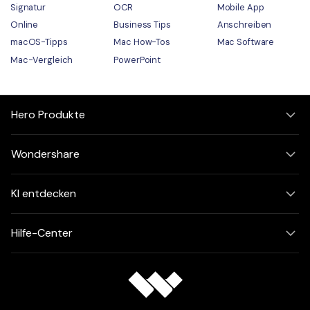
Signatur
OCR
Mobile App
Online
Business Tips
Anschreiben
macOS-Tipps
Mac How-Tos
Mac Software
Mac-Vergleich
PowerPoint
Hero Produkte
Wondershare
KI entdecken
Hilfe-Center