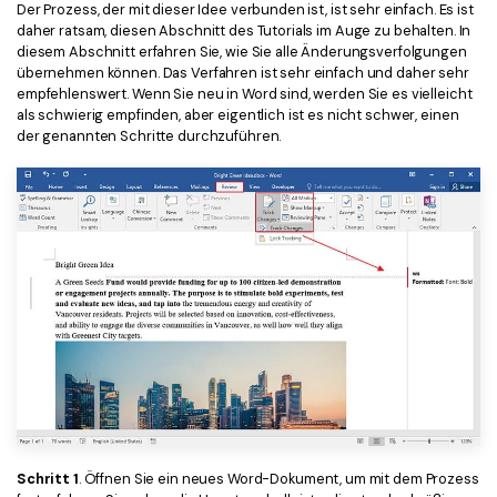
Der Prozess, der mit dieser Idee verbunden ist, ist sehr einfach. Es ist
Freiberufler
PDF-bezogene Informationen, die Sie benötigen.
daher ratsam, diesen Abschnitt des Tutorials im Auge zu behalten. In
diesem Abschnitt erfahren Sie, wie Sie alle Änderungsverfolgungen
Download-Zentrum
übernehmen können. Das Verfahren ist sehr einfach und daher sehr
Alle PDF-Funktionen
empfehlenswert. Wenn Sie neu in Word sind, werden Sie es vielleicht
Laden Sie die leistungsstärksten und einfachsten PDF-Tools h
als schwierig empfinden, aber eigentlich ist es nicht schwer, einen
der genannten Schritte durchzuführen.
Schritt 1
. Öffnen Sie ein neues Word-Dokument, um mit dem Prozess