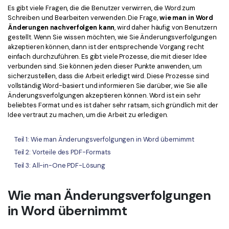
Kontakt zum Support
PDF OCR
Es gibt viele Fragen, die die Benutzer verwirren, die Word zum
Schreiben und Bearbeiten verwenden. Die Frage,
wie man in Word
Was ist NEU
PDF-Daten extrahieren
Änderungen nachverfolgen kann
, wird daher häufig von Benutzern
gestellt. Wenn Sie wissen möchten, wie Sie Änderungsverfolgungen
PDF freigeben
Benutzerhandbuch
akzeptieren können, dann ist der entsprechende Vorgang recht
einfach durchzuführen. Es gibt viele Prozesse, die mit dieser Idee
eSign PDFs rechtmäßig
PDFelement für Windows
verbunden sind. Sie können jeden dieser Punkte anwenden, um
Neu
sicherzustellen, dass die Arbeit erledigt wird. Diese Prozesse sind
PDFelement für Mac
vollständig Word-basiert und informieren Sie darüber, wie Sie alle
Branchen
Änderungsverfolgungen akzeptieren können. Word ist ein sehr
PDFelement für iOS
beliebtes Format und es ist daher sehr ratsam, sich gründlich mit der
Bildung
Idee vertraut zu machen, um die Arbeit zu erledigen.
PDFelement für Android
IT-Dienstleistung
Teil 1: Wie man Änderungsverfolgungen in Word übernimmt
Mehr erfahren
Rechtliches
Teil 2: Vorteile des PDF-Formats
Bewertungen
Gesundheitswesen
Teil 3: All-in-One PDF-Lösung
Sehen Sie, was unsere Nutzer sagen.
Finanzen
Wie man Änderungsverfolgungen
Kostenlose PDF-Vorlagen
Regierung
Bearbeiten, Drucken und Anpassen von kostenlosen Vorlagen.
in Word übernimmt
Veröffentlichung
PDF-Wissen