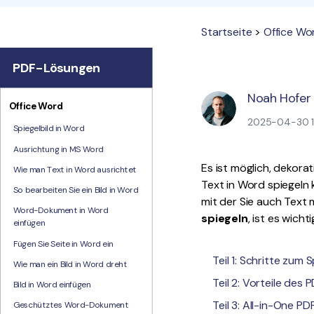
Startseite
>
Office Wo
PDF-Lösungen
Noah Hofer
Office Word
2025-04-30 16
Spiegelbild in Word
Ausrichtung in MS Word
Es ist möglich, dekorat
Wie man Text in Word ausrichtet
Text in Word spiegeln
So bearbeiten Sie ein Bild in Word
mit der Sie auch Text
Word-Dokument in Word
spiegeln
, ist es wicht
einfügen
Fügen Sie Seite in Word ein
Teil 1: Schritte zum
Wie man ein Bild in Word dreht
Teil 2: Vorteile des
Bild in Word einfügen
Teil 3: All-in-One P
Geschütztes Word-Dokument