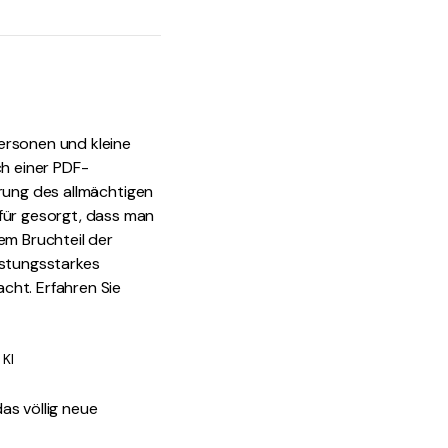
ersonen und kleine
ch einer PDF-
hrung des allmächtigen
für gesorgt, dass man
em Bruchteil der
istungsstarkes
cht. Erfahren Sie
 KI
as völlig neue