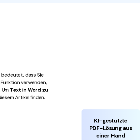
den Sie die leistungsstärksten und einfachsten PDF-
ols herunter.
 bedeutet, dass Sie
t-Funktion verwenden,
n. Um
Text in Word zu
diesem Artikel finden.
KI-gestützte
PDF-Lösung aus
einer Hand