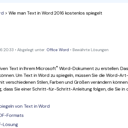
Alle Produkte ansehen
La
Alle PDF-Funktionen
rd
> Wie man Text in Word 2016 kostenlos spiegelt
To
:20:33 • Abgelegt unter:
Office Word
• Bewährte Lösungen
®
iven Text in Ihrem Microsoft
Word-Dokument zu erstellen. Das
 können. Um Text in Word zu spiegeln, müssen Sie die Word-Ar
 mit verschiedenen Stilen, Farben und Größen verändern könne
ig, dass Sie einer Schritt-für-Schritt-Anleitung folgen, die Sie in 
 Spiegeln von Text in Word
 PDF-Formats
DF-Lösung