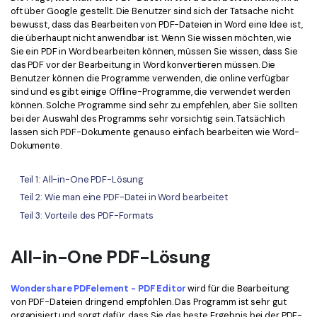
Kontakt zum Support
PDF OCR
oft über Google gestellt. Die Benutzer sind sich der Tatsache nicht
bewusst, dass das Bearbeiten von PDF-Dateien in Word eine Idee ist,
Was ist NEU
PDF-Daten extrahieren
die überhaupt nicht anwendbar ist. Wenn Sie wissen möchten, wie
Sie ein PDF in Word bearbeiten können, müssen Sie wissen, dass Sie
PDF freigeben
Benutzerhandbuch
das PDF vor der Bearbeitung in Word konvertieren müssen. Die
Benutzer können die Programme verwenden, die online verfügbar
eSign PDFs rechtmäßig
PDFelement für Windows
sind und es gibt einige Offline-Programme, die verwendet werden
Neu
können. Solche Programme sind sehr zu empfehlen, aber Sie sollten
PDFelement für Mac
bei der Auswahl des Programms sehr vorsichtig sein. Tatsächlich
Branchen
lassen sich PDF-Dokumente genauso einfach bearbeiten wie Word-
PDFelement für iOS
Dokumente.
Bildung
PDFelement für Android
IT-Dienstleistung
Teil 1: All-in-One PDF-Lösung
Mehr erfahren
Teil 2: Wie man eine PDF-Datei in Word bearbeitet
Rechtliches
Teil 3: Vorteile des PDF-Formats
Bewertungen
Gesundheitswesen
Sehen Sie, was unsere Nutzer sagen.
All-in-One PDF-Lösung
Finanzen
Kostenlose PDF-Vorlagen
Regierung
Bearbeiten, Drucken und Anpassen von kostenlosen Vorlagen.
Wondershare PDFelement - PDF Editor
wird für die Bearbeitung
von PDF-Dateien dringend empfohlen. Das Programm ist sehr gut
Veröffentlichung
PDF-Wissen
organisiert und sorgt dafür, dass Sie das beste Ergebnis bei der PDF-