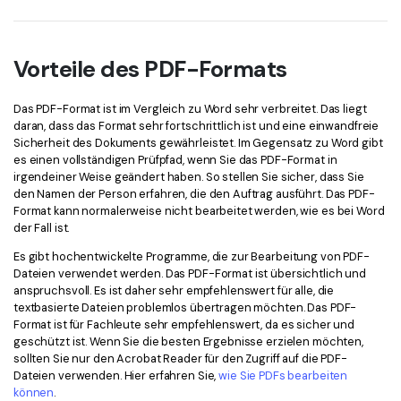
Vorteile des PDF-Formats
Das PDF-Format ist im Vergleich zu Word sehr verbreitet. Das liegt
daran, dass das Format sehr fortschrittlich ist und eine einwandfreie
Sicherheit des Dokuments gewährleistet. Im Gegensatz zu Word gibt
es einen vollständigen Prüfpfad, wenn Sie das PDF-Format in
irgendeiner Weise geändert haben. So stellen Sie sicher, dass Sie
den Namen der Person erfahren, die den Auftrag ausführt. Das PDF-
Format kann normalerweise nicht bearbeitet werden, wie es bei Word
der Fall ist.
Es gibt hochentwickelte Programme, die zur Bearbeitung von PDF-
Dateien verwendet werden. Das PDF-Format ist übersichtlich und
anspruchsvoll. Es ist daher sehr empfehlenswert für alle, die
textbasierte Dateien problemlos übertragen möchten. Das PDF-
Format ist für Fachleute sehr empfehlenswert, da es sicher und
geschützt ist. Wenn Sie die besten Ergebnisse erzielen möchten,
sollten Sie nur den Acrobat Reader für den Zugriff auf die PDF-
Dateien verwenden. Hier erfahren Sie,
wie Sie PDFs bearbeiten
können
.