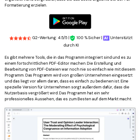
Formatierung erzielen.
Freiberufler
PDF-bezogene Informationen, die Sie benötigen.
Download-Zentrum
Alle PDF-Funktionen
Laden Sie die leistungsstärksten und einfachsten PDF-Tools h
G2-Wertung: 4.5/5 |
100 % Sicher |
Unterstützt
durch KI
Es gibt mehrere Tools, die in das Programm integriert sind und es zu
einem fortschrittlichen PDF-Editor machen. Die Erstellung und
Bearbeitung von PDF-Dateien war noch nie so einfach wie mit diesem
Programm. Das Programm wird von großen Unternehmen eingesetzt
und das liegt vor allem daran, dass es einfach zu bedienen ist. Eine
spezielle Version für Unternehmen sorgt außerdem dafür, dass die
Nutzerbasis vergrößert wird. Das Programm hat ein sehr
professionelles Aussehen, das es zum Besten auf dem Markt macht.