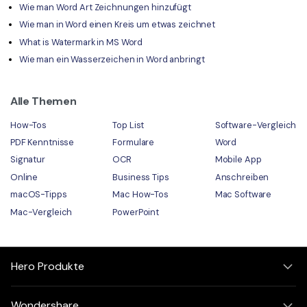
Wie man Word Art Zeichnungen hinzufügt
Wie man in Word einen Kreis um etwas zeichnet
What is Watermark in MS Word
Wie man ein Wasserzeichen in Word anbringt
Alle Themen
How-Tos
Top List
Software-Vergleich
PDF Kenntnisse
Formulare
Word
Signatur
OCR
Mobile App
Online
Business Tips
Anschreiben
macOS-Tipps
Mac How-Tos
Mac Software
Mac-Vergleich
PowerPoint
Hero Produkte
Wondershare