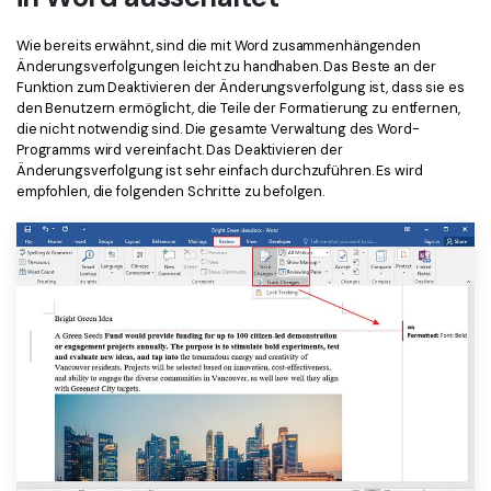
Freiberufler
PDF-bezogene Informationen, die Sie benötigen.
Wie bereits erwähnt, sind die mit Word zusammenhängenden
Download-Zentrum
Änderungsverfolgungen leicht zu handhaben. Das Beste an der
Funktion zum Deaktivieren der Änderungsverfolgung ist, dass sie es
Alle PDF-Funktionen
Laden Sie die leistungsstärksten und einfachsten PDF-Tools h
den Benutzern ermöglicht, die Teile der Formatierung zu entfernen,
die nicht notwendig sind. Die gesamte Verwaltung des Word-
Programms wird vereinfacht. Das Deaktivieren der
Änderungsverfolgung ist sehr einfach durchzuführen. Es wird
empfohlen, die folgenden Schritte zu befolgen.