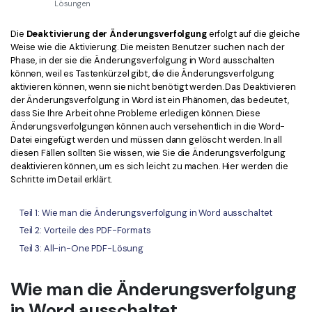
Kontakt zum Support
PDF OCR
Lösungen
Was ist NEU
PDF-Daten extrahieren
Die
Deaktivierung der Änderungsverfolgung
erfolgt auf die gleiche
Weise wie die Aktivierung. Die meisten Benutzer suchen nach der
PDF freigeben
Phase, in der sie die Änderungsverfolgung in Word ausschalten
Benutzerhandbuch
können, weil es Tastenkürzel gibt, die die Änderungsverfolgung
aktivieren können, wenn sie nicht benötigt werden. Das Deaktivieren
eSign PDFs rechtmäßig
PDFelement für Windows
Neu
der Änderungsverfolgung in Word ist ein Phänomen, das bedeutet,
dass Sie Ihre Arbeit ohne Probleme erledigen können. Diese
PDFelement für Mac
Branchen
Änderungsverfolgungen können auch versehentlich in die Word-
Datei eingefügt werden und müssen dann gelöscht werden. In all
PDFelement für iOS
Bildung
diesen Fällen sollten Sie wissen, wie Sie die Änderungsverfolgung
deaktivieren können, um es sich leicht zu machen. Hier werden die
PDFelement für Android
IT-Dienstleistung
Schritte im Detail erklärt.
Mehr erfahren
Rechtliches
Teil 1: Wie man die Änderungsverfolgung in Word ausschaltet
Bewertungen
Gesundheitswesen
Teil 2: Vorteile des PDF-Formats
Sehen Sie, was unsere Nutzer sagen.
Teil 3: All-in-One PDF-Lösung
Finanzen
Kostenlose PDF-Vorlagen
Regierung
Bearbeiten, Drucken und Anpassen von kostenlosen Vorlagen.
Wie man die Änderungsverfolgung
Veröffentlichung
in Word ausschaltet
PDF-Wissen