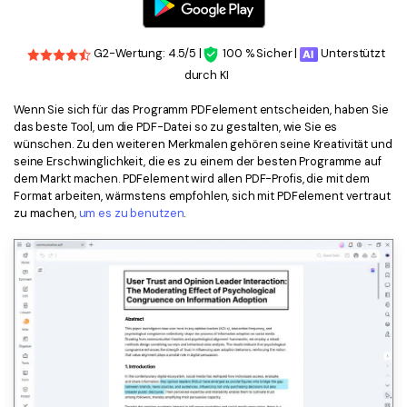
G2-Wertung: 4.5/5 |
100 % Sicher |
Unterstützt
durch KI
Wenn Sie sich für das Programm PDFelement entscheiden, haben Sie
das beste Tool, um die PDF-Datei so zu gestalten, wie Sie es
wünschen. Zu den weiteren Merkmalen gehören seine Kreativität und
seine Erschwinglichkeit, die es zu einem der besten Programme auf
dem Markt machen. PDFelement wird allen PDF-Profis, die mit dem
Format arbeiten, wärmstens empfohlen, sich mit PDFelement vertraut
zu machen,
um es zu benutzen
.