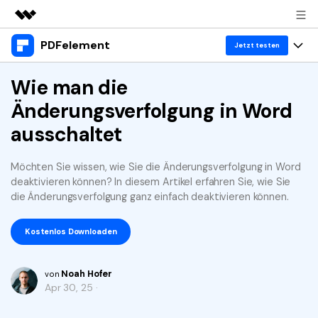
PDFelement
Top-Produkte
Jetzt testen
KI-gestützte digitale Kreativität
Produkte
Wie man die
Business
Dienstprogramme
Änderungsverfolgung in Word
Überblick
Desktop
Lösungen
Über uns
ausschaltet
Lösungen
PDFelement für Windows
Benutzer im Bildungswesen
Ressourcen
Presseraum
Möchten Sie wissen, wie Sie die Änderungsverfolgung in Word
PDFelement für Mac
PDF lesen
deaktivieren können? In diesem Artikel erfahren Sie, wie Sie
Heiße Themen
Business
Shop
die Änderungsverfolgung ganz einfach deaktivieren können.
Mobile App
PDF kommentieren
Top PDF-Software
Support
KMU von 1-10p
PDFelement für iPhone/iPad
Anmelden
Jetzt kaufen
Kostenlos Downloaden
PDF erstellen
How-Tos
PDFelement für Android
PDF kombinieren
Mac-Software
10p+ Unternehmen
Noah Hofer
von
Apr 30, 25 ·
PDF drucken
Cloud
OCR PDF Tipps