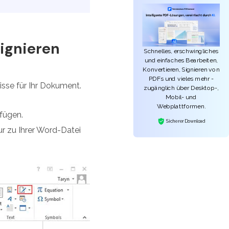
ignieren
Schnelles, erschwingliches
und einfaches Bearbeiten,
Konvertieren, Signieren von
PDFs und vieles mehr -
nisse für Ihr Dokument.
zugänglich über Desktop-,
Mobil- und
Webplattformen.
ufügen.
Sicherer Download
tur zu Ihrer Word-Datei