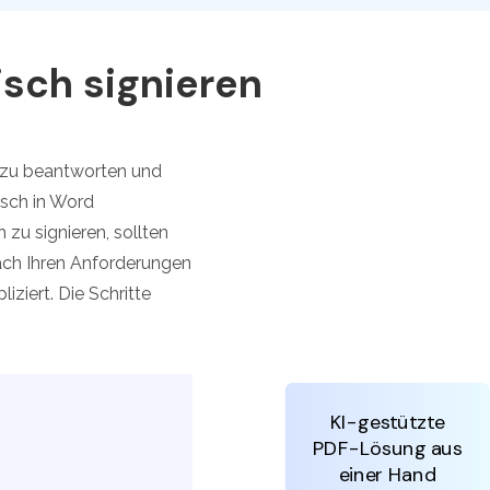
den Sie die leistungsstärksten und einfachsten PDF-
ols herunter.
sch signieren
ch zu beantworten und
isch in Word
 zu signieren, sollten
nach Ihren Anforderungen
iziert. Die Schritte
KI-gestützte
PDF-Lösung aus
einer Hand