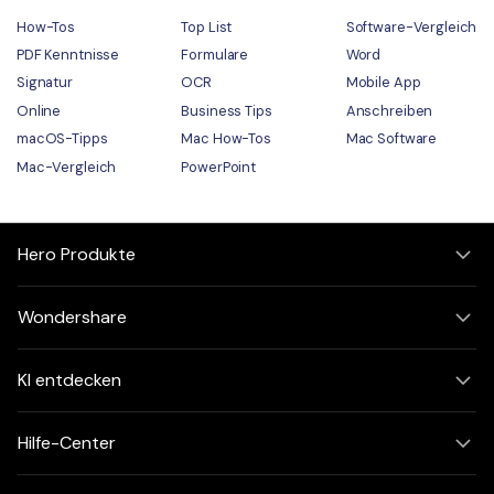
How-Tos
Top List
Software-Vergleich
PDF Kenntnisse
Formulare
Word
Signatur
OCR
Mobile App
Online
Business Tips
Anschreiben
macOS-Tipps
Mac How-Tos
Mac Software
Mac-Vergleich
PowerPoint
Hero Produkte
Wondershare
KI entdecken
Hilfe-Center