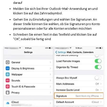
darauf
Freiberufler
PDF-bezogene Informationen, die Sie benötigen.
Melden Sie sich bei Ihrer Outlook-Mail-Anwendung an und
klicken Sie auf das Zahnradsymbol.
Download-Zentrum
Gehen Sie zu Einstellungen und wählen Sie Signaturen. An
Alle PDF-Funktionen
Laden Sie die leistungsstärksten und einfachsten PDF-Tools h
dieser Stelle können Sie wählen, ob Sie Signaturen pro Konto
personalisieren oder für alle Konten erstellen möchten
Schreiben Sie einen Text in das Textfeld und klicken Sie auf
"OK", sobald Sie fertig sind.