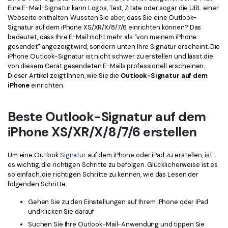
Kontakt zum Support
PDF OCR
Eine E-Mail-Signatur kann Logos, Text, Zitate oder sogar die URL einer
Webseite enthalten. Wussten Sie aber, dass Sie eine Outlook-
Was ist NEU
PDF-Daten extrahieren
Signatur auf dem iPhone XS/XR/X/8/7/6 einrichten können? Das
bedeutet, dass Ihre E-Mail nicht mehr als "von meinem iPhone
PDF freigeben
Benutzerhandbuch
gesendet" angezeigt wird, sondern unten Ihre Signatur erscheint. Die
iPhone Outlook-Signatur ist nicht schwer zu erstellen und lässt die
eSign PDFs rechtmäßig
PDFelement für Windows
von diesem Gerät gesendeten E-Mails professionell erscheinen.
Neu
Dieser Artikel zeigt Ihnen, wie Sie die
Outlook-Signatur auf dem
PDFelement für Mac
iPhone
einrichten.
Branchen
PDFelement für iOS
Bildung
Beste Outlook-Signatur auf dem
PDFelement für Android
IT-Dienstleistung
iPhone XS/XR/X/8/7/6 erstellen
Mehr erfahren
Rechtliches
Um eine Outlook
Signatur
auf dem iPhone oder iPad zu erstellen, ist
Bewertungen
Gesundheitswesen
es wichtig, die richtigen Schritte zu befolgen. Glücklicherweise ist es
Sehen Sie, was unsere Nutzer sagen.
so einfach, die richtigen Schritte zu kennen, wie das Lesen der
Finanzen
folgenden Schritte.
Kostenlose PDF-Vorlagen
Regierung
Gehen Sie zu den Einstellungen auf Ihrem iPhone oder iPad
Bearbeiten, Drucken und Anpassen von kostenlosen Vorlagen.
und klicken Sie darauf
Veröffentlichung
Suchen Sie Ihre Outlook-Mail-Anwendung und tippen Sie
PDF-Wissen