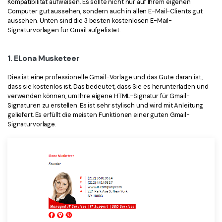
Kompatibilität aufweisen. Es sollte nicht nur auf Ihrem eigenen
Freiberufler
PDF-bezogene Informationen, die Sie benötigen.
Computer gut aussehen, sondern auch in allen E-Mail-Clients gut
aussehen. Unten sind die 3 besten kostenlosen E-Mail-
Download-Zentrum
Signaturvorlagen für Gmail aufgelistet.
Alle PDF-Funktionen
Laden Sie die leistungsstärksten und einfachsten PDF-Tools h
1. ELona Musketeer
Dies ist eine professionelle Gmail-Vorlage und das Gute daran ist,
dass sie kostenlos ist. Das bedeutet, dass Sie es herunterladen und
verwenden können, um Ihre eigene HTML-Signatur für Gmail-
Signaturen zu erstellen. Es ist sehr stylisch und wird mit Anleitung
geliefert. Es erfüllt die meisten Funktionen einer guten Gmail-
Signaturvorlage.