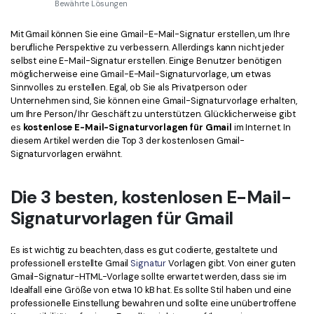
Kontakt zum Support
PDF OCR
Bewährte Lösungen
Was ist NEU
PDF-Daten extrahieren
Mit Gmail können Sie eine Gmail-E-Mail-Signatur erstellen, um Ihre
berufliche Perspektive zu verbessern. Allerdings kann nicht jeder
PDF freigeben
selbst eine E-Mail-Signatur erstellen. Einige Benutzer benötigen
Benutzerhandbuch
möglicherweise eine Gmail-E-Mail-Signaturvorlage, um etwas
Sinnvolles zu erstellen. Egal, ob Sie als Privatperson oder
eSign PDFs rechtmäßig
PDFelement für Windows
Neu
Unternehmen sind, Sie können eine Gmail-Signaturvorlage erhalten,
um Ihre Person/Ihr Geschäft zu unterstützen. Glücklicherweise gibt
PDFelement für Mac
Branchen
es
kostenlose E-Mail-Signaturvorlagen für Gmail
im Internet. In
diesem Artikel werden die Top 3 der kostenlosen Gmail-
PDFelement für iOS
Bildung
Signaturvorlagen erwähnt.
PDFelement für Android
IT-Dienstleistung
Die 3 besten, kostenlosen E-Mail-
Mehr erfahren
Rechtliches
Signaturvorlagen für Gmail
Bewertungen
Gesundheitswesen
Sehen Sie, was unsere Nutzer sagen.
Es ist wichtig zu beachten, dass es gut codierte, gestaltete und
Finanzen
professionell erstellte Gmail
Signatur
Vorlagen gibt. Von einer guten
Kostenlose PDF-Vorlagen
Regierung
Gmail-Signatur-HTML-Vorlage sollte erwartet werden, dass sie im
Bearbeiten, Drucken und Anpassen von kostenlosen Vorlagen.
Idealfall eine Größe von etwa 10 kB hat. Es sollte Stil haben und eine
Veröffentlichung
professionelle Einstellung bewahren und sollte eine unübertroffene
PDF-Wissen