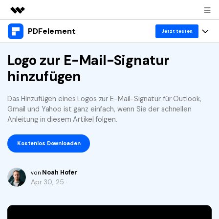
PDFelement
Top-Produkte
Jetzt testen
KI-gestützte digitale Kreativität
Produkte
Logo zur E-Mail-Signatur
Business
Dienstprogramme
hinzufügen
Überblick
Desktop
Lösungen
Über uns
Lösungen
PDFelement für Windows
Das Hinzufügen eines Logos zur E-Mail-Signatur für Outlook,
Benutzer im Bildungswesen
Ressourcen
Presseraum
Gmail und Yahoo ist ganz einfach, wenn Sie der schnellen
PDFelement für Mac
Anleitung in diesem Artikel folgen.
PDF lesen
Heiße Themen
Business
Shop
Mobile App
PDF kommentieren
Kostenlos Downloaden
Top PDF-Software
Support
KMU von 1-10p
PDFelement für iPhone/iPad
Anmelden
Jetzt kaufen
PDF erstellen
How-Tos
Noah Hofer
von
PDFelement für Android
PDF kombinieren
Apr 30, 25 ·
Mac-Software
10p+ Unternehmen
PDF drucken
Cloud
OCR PDF Tipps