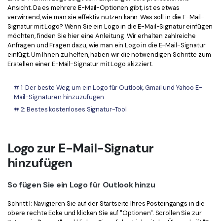
Kontakt zum Support
PDF OCR
Ansicht. Da es mehrere E-Mail-Optionen gibt, ist es etwas
verwirrend, wie man sie effektiv nutzen kann. Was soll in die E-Mail-
Was ist NEU
PDF-Daten extrahieren
Signatur mit Logo? Wenn Sie ein Logo in die E-Mail-Signatur einfügen
möchten, finden Sie hier eine Anleitung. Wir erhalten zahlreiche
PDF freigeben
Benutzerhandbuch
Anfragen und Fragen dazu, wie man ein Logo in die E-Mail-Signatur
einfügt. Um Ihnen zu helfen, haben wir die notwendigen Schritte zum
eSign PDFs rechtmäßig
PDFelement für Windows
Erstellen einer E-Mail-Signatur mit Logo skizziert.
Neu
PDFelement für Mac
Branchen
# 1: Der beste Weg, um ein Logo für Outlook, Gmail und Yahoo E-
Mail-Signaturen hinzuzufügen
PDFelement für iOS
Bildung
# 2: Bestes kostenloses Signatur-Tool
PDFelement für Android
IT-Dienstleistung
Mehr erfahren
Rechtliches
Logo zur E-Mail-Signatur
Bewertungen
Gesundheitswesen
hinzufügen
Sehen Sie, was unsere Nutzer sagen.
Finanzen
So fügen Sie ein Logo für Outlook hinzu
Kostenlose PDF-Vorlagen
Regierung
Bearbeiten, Drucken und Anpassen von kostenlosen Vorlagen.
Schritt I: Navigieren Sie auf der Startseite Ihres Posteingangs in die
Veröffentlichung
obere rechte Ecke und klicken Sie auf "Optionen". Scrollen Sie zur
PDF-Wissen