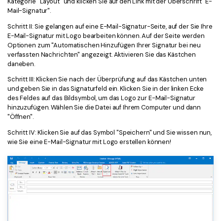
Kategorie "Layout" und klicken Sie auf den Link mit der Überschrift "E-
Freiberufler
PDF-bezogene Informationen, die Sie benötigen.
Mail-Signatur".
Schritt II: Sie gelangen auf eine E-Mail-Signatur-Seite, auf der Sie Ihre
Download-Zentrum
E-Mail-Signatur mit Logo bearbeiten können. Auf der Seite werden
Alle PDF-Funktionen
Laden Sie die leistungsstärksten und einfachsten PDF-Tools h
Optionen zum "Automatischen Hinzufügen Ihrer Signatur bei neu
verfassten Nachrichten" angezeigt. Aktivieren Sie das Kästchen
daneben.
Schritt III: Klicken Sie nach der Überprüfung auf das Kästchen unten
und geben Sie in das Signaturfeld ein. Klicken Sie in der linken Ecke
des Feldes auf das Bildsymbol, um das Logo zur E-Mail-Signatur
hinzuzufügen. Wählen Sie die Datei auf Ihrem Computer und dann
"Öffnen".
Schritt IV: Klicken Sie auf das Symbol "Speichern" und Sie wissen nun,
wie Sie eine E-Mail-Signatur mit Logo erstellen können!