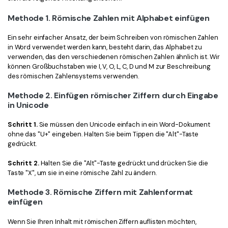
Freiberufler
PDF-bezogene Informationen, die Sie benötigen.
Methode 1. Römische Zahlen mit Alphabet einfügen
Download-Zentrum
Ein sehr einfacher Ansatz, der beim Schreiben von römischen Zahlen
Alle PDF-Funktionen
Laden Sie die leistungsstärksten und einfachsten PDF-Tools h
in Word verwendet werden kann, besteht darin, das Alphabet zu
verwenden, das den verschiedenen römischen Zahlen ähnlich ist. Wir
können Großbuchstaben wie I, V, O, L, C, D und M zur Beschreibung
des römischen Zahlensystems verwenden.
Methode 2. Einfügen römischer Ziffern durch Eingabe
in Unicode
Schritt 1.
Sie müssen den Unicode einfach in ein Word-Dokument
ohne das "U+" eingeben. Halten Sie beim Tippen die "Alt"-Taste
gedrückt.
Schritt 2.
Halten Sie die "Alt"-Taste gedrückt und drücken Sie die
Taste "X", um sie in eine römische Zahl zu ändern.
Methode 3. Römische Ziffern mit Zahlenformat
einfügen
Wenn Sie Ihren Inhalt mit römischen Ziffern auflisten möchten,