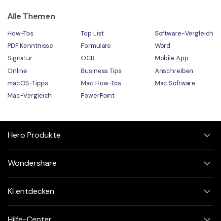
Alle Themen
How-Tos
Top List
Software-Vergleich
PDF Kenntnisse
Formulare
Word
Signatur
OCR
Mobile App
Online
Business Tips
Anschreiben
macOS-Tipps
Mac How-Tos
Mac Software
Mac-Vergleich
PowerPoint
Hero Produkte
Wondershare
KI entdecken
Hilfe-Center