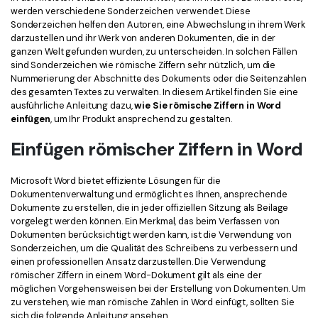
Kontakt zum Support
PDF OCR
werden verschiedene Sonderzeichen verwendet. Diese
Sonderzeichen helfen den Autoren, eine Abwechslung in ihrem Werk
Was ist NEU
PDF-Daten extrahieren
darzustellen und ihr Werk von anderen Dokumenten, die in der
ganzen Welt gefunden wurden, zu unterscheiden. In solchen Fällen
PDF freigeben
Benutzerhandbuch
sind Sonderzeichen wie römische Ziffern sehr nützlich, um die
Nummerierung der Abschnitte des Dokuments oder die Seitenzahlen
eSign PDFs rechtmäßig
PDFelement für Windows
des gesamten Textes zu verwalten. In diesem Artikel finden Sie eine
Neu
ausführliche Anleitung dazu,
wie Sie römische Ziffern in Word
PDFelement für Mac
einfügen
, um Ihr Produkt ansprechend zu gestalten.
Branchen
PDFelement für iOS
Einfügen römischer Ziffern in Word
Bildung
PDFelement für Android
IT-Dienstleistung
Microsoft Word bietet effiziente Lösungen für die
Dokumentenverwaltung und ermöglicht es Ihnen, ansprechende
Mehr erfahren
Rechtliches
Dokumente zu erstellen, die in jeder offiziellen Sitzung als Beilage
vorgelegt werden können. Ein Merkmal, das beim Verfassen von
Bewertungen
Gesundheitswesen
Dokumenten berücksichtigt werden kann, ist die Verwendung von
Sehen Sie, was unsere Nutzer sagen.
Sonderzeichen, um die Qualität des Schreibens zu verbessern und
Finanzen
einen professionellen Ansatz darzustellen. Die Verwendung
Kostenlose PDF-Vorlagen
römischer Ziffern in einem Word-Dokument gilt als eine der
Regierung
Bearbeiten, Drucken und Anpassen von kostenlosen Vorlagen.
möglichen Vorgehensweisen bei der Erstellung von Dokumenten. Um
zu verstehen, wie man römische Zahlen in Word einfügt, sollten Sie
Veröffentlichung
PDF-Wissen
sich die folgende Anleitung ansehen.