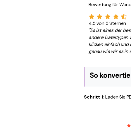
Bewertung für Won
4,5 von 5 Sternen
"Es ist eines der be
andere Dateitypen w
klicken einfach und 
genau wie wir es in
So konverti
Schritt 1:
Laden Sie PD