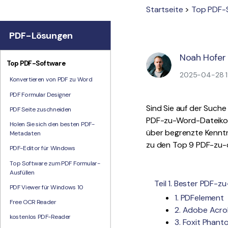
Startseite
>
Top PDF-
PDF-Lösungen
Noah Hofer
Top PDF-Software
2025-04-28 19
Konvertieren von PDF zu Word
PDF Formular Designer
Sind Sie auf der Such
PDF Seite zuschneiden
PDF-zu-Word-Dateikonv
Holen Sie sich den besten PDF-
über begrenzte Kenntni
Metadaten
zu den Top 9 PDF-zu-
PDF-Editor für Windows
Top Software zum PDF Formular-
Ausfüllen
Teil 1. Bester PDF-
PDF Viewer für Windows 10
1. PDFelement
Free OCR Reader
2. Adobe Acr
kostenlos PDF-Reader
3. Foxit Phan