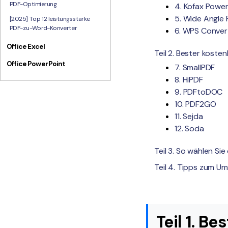
PDF-Optimierung
4. Kofax Powe
5. Wide Angle
[2025] Top 12 leistungsstarke
PDF-zu-Word-Konverter
6. WPS Conver
Office Excel
Teil 2. Bester kost
Office PowerPoint
7. SmallPDF
8. HiPDF
9. PDFtoDOC
10. PDF2GO
11. Sejda
12. Soda
Teil 3. So wählen S
Teil 4. Tipps zum 
Teil 1. B