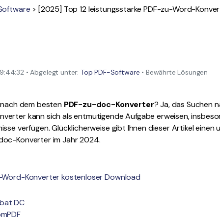
Alle Produkte ansehen
Software
> [2025] Top 12 leistungsstarke PDF-zu-Word-Konver
La
Alle PDF-Funktionen
To
:44:32 • Abgelegt unter:
Top PDF-Software
• Bewährte Lösungen
e nach dem besten
PDF-zu-doc-Konverter
? Ja, das Suchen 
erter kann sich als entmutigende Aufgabe erweisen, insbeso
sse verfügen. Glücklicherweise gibt Ihnen dieser Artikel eine
doc-Konverter im Jahr 2024.
zu-Word-Konverter kostenloser Download
obat DC
tomPDF