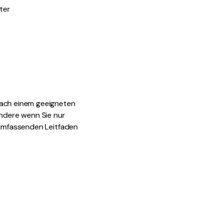
ter
den Sie die leistungsstärksten und einfachsten PDF-
ols herunter.
nach einem geeigneten
ndere wenn Sie nur
n umfassenden Leitfaden