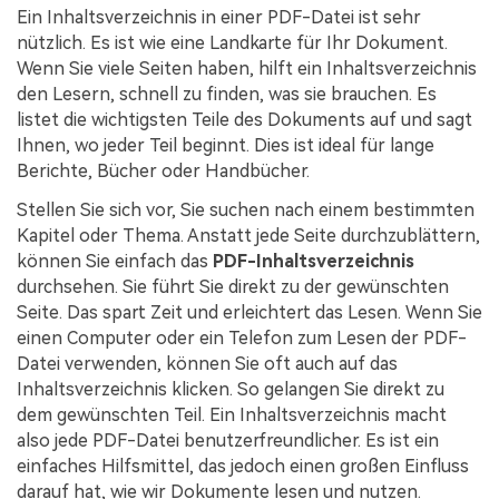
Kontakt zum Support
PDF OCR
Ein Inhaltsverzeichnis in einer PDF-Datei ist sehr
nützlich. Es ist wie eine Landkarte für Ihr Dokument.
Was ist NEU
PDF-Daten extrahieren
Wenn Sie viele Seiten haben, hilft ein Inhaltsverzeichnis
den Lesern, schnell zu finden, was sie brauchen. Es
PDF freigeben
Benutzerhandbuch
listet die wichtigsten Teile des Dokuments auf und sagt
eSign PDFs rechtmäßig
PDFelement für Windows
Ihnen, wo jeder Teil beginnt. Dies ist ideal für lange
Neu
Berichte, Bücher oder Handbücher.
PDFelement für Mac
Branchen
Stellen Sie sich vor, Sie suchen nach einem bestimmten
PDFelement für iOS
Bildung
Kapitel oder Thema. Anstatt jede Seite durchzublättern,
können Sie einfach das
PDF-Inhaltsverzeichnis
PDFelement für Android
IT-Dienstleistung
durchsehen. Sie führt Sie direkt zu der gewünschten
Mehr erfahren
Seite. Das spart Zeit und erleichtert das Lesen. Wenn Sie
Rechtliches
einen Computer oder ein Telefon zum Lesen der PDF-
Bewertungen
Gesundheitswesen
Datei verwenden, können Sie oft auch auf das
Sehen Sie, was unsere Nutzer sagen.
Inhaltsverzeichnis klicken. So gelangen Sie direkt zu
Finanzen
dem gewünschten Teil. Ein Inhaltsverzeichnis macht
Kostenlose PDF-Vorlagen
Regierung
also jede PDF-Datei benutzerfreundlicher. Es ist ein
Bearbeiten, Drucken und Anpassen von kostenlosen Vorlagen.
einfaches Hilfsmittel, das jedoch einen großen Einfluss
Veröffentlichung
darauf hat, wie wir Dokumente lesen und nutzen.
PDF-Wissen