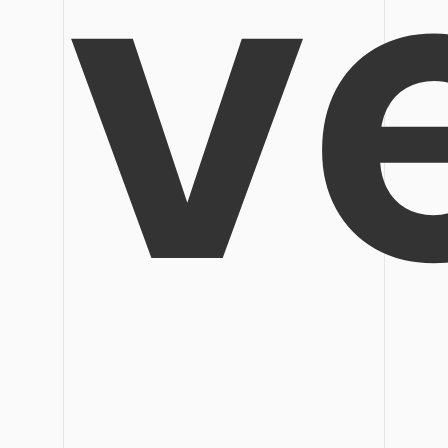
v
Veröffentlichung
Bearbeiten, Drucken und Anpassen von kostenlosen 
Freiberufler
PDF-Wissen
PDF-bezogene Informationen, die Sie benötigen.
Alle PDF-Funktionen
Download-Zentrum
Laden Sie die leistungsstärksten und einfachsten PDF