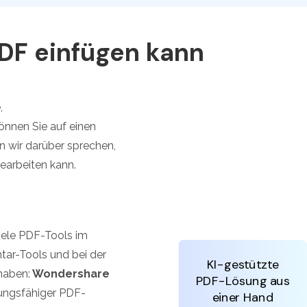
den Sie die leistungsstärksten und einfachsten PDF-
ols herunter.
DF einfügen kann
,
nnen Sie auf einen
n wir darüber sprechen,
earbeiten kann.
iele PDF-Tools im
tar-Tools und bei der
KI-gestützte
haben:
Wondershare
PDF-Lösung aus
tungsfähiger PDF-
einer Hand