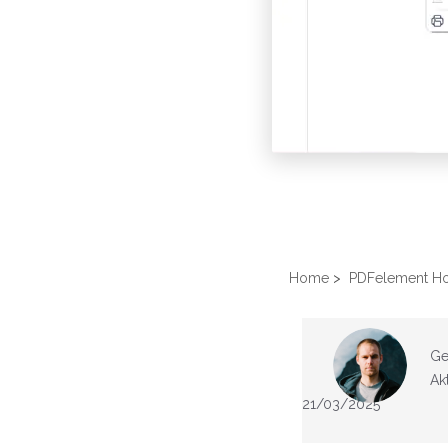
Home
>
PDFelement H
Ge
Akt
21/03/2025