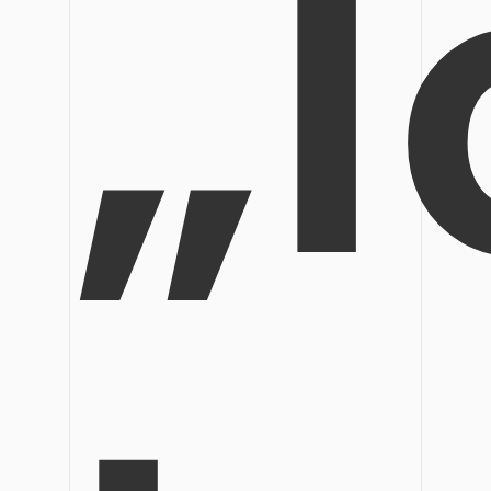
„
Veröffentlichung
Bearbeiten, Drucken und Anpassen von kostenlosen 
Freiberufler
PDF-Wissen
PDF-bezogene Informationen, die Sie benötigen.
Alle PDF-Funktionen
Download-Zentrum
Laden Sie die leistungsstärksten und einfachsten PDF