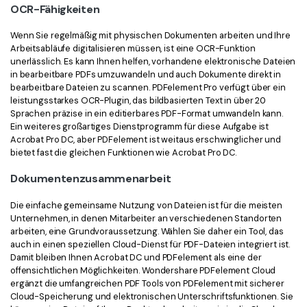
OCR-Fähigkeiten
Wenn Sie regelmäßig mit physischen Dokumenten arbeiten und Ihre
Arbeitsabläufe digitalisieren müssen, ist eine OCR-Funktion
unerlässlich. Es kann Ihnen helfen, vorhandene elektronische Dateien
in bearbeitbare PDFs umzuwandeln und auch Dokumente direkt in
bearbeitbare Dateien zu scannen. PDFelement Pro verfügt über ein
leistungsstarkes OCR-Plugin, das bildbasierten Text in über 20
Sprachen präzise in ein editierbares PDF-Format umwandeln kann.
Ein weiteres großartiges Dienstprogramm für diese Aufgabe ist
Acrobat Pro DC, aber PDFelement ist weitaus erschwinglicher und
bietet fast die gleichen Funktionen wie Acrobat Pro DC.
Dokumentenzusammenarbeit
Die einfache gemeinsame Nutzung von Dateien ist für die meisten
Unternehmen, in denen Mitarbeiter an verschiedenen Standorten
arbeiten, eine Grundvoraussetzung. Wählen Sie daher ein Tool, das
auch in einen speziellen Cloud-Dienst für PDF-Dateien integriert ist.
Damit bleiben Ihnen Acrobat DC und PDFelement als eine der
offensichtlichen Möglichkeiten. Wondershare PDFelement Cloud
ergänzt die umfangreichen PDF Tools von PDFelement mit sicherer
Cloud-Speicherung und elektronischen Unterschriftsfunktionen. Sie