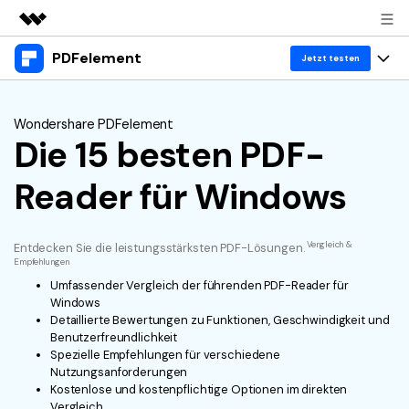
PDFelement
Top-Produkte
Jetzt testen
KI-gestützte digitale Kreativität
Produkte
Business
Dienstprogramme
Wondershare PDFelement
Überblick
Die 15 besten PDF-
Desktop
Lösungen
Über uns
Lösungen
PDFelement für Windows
Reader für Windows
Benutzer im Bildungswesen
Ressourcen
Presseraum
PDFelement für Mac
PDF lesen
Heiße Themen
Business
Shop
Vergleich &
Entdecken Sie die leistungsstärksten PDF-Lösungen.
Mobile App
PDF kommentieren
Empfehlungen
Top PDF-Software
Umfassender Vergleich der führenden PDF-Reader für
Support
KMU von 1-10p
PDFelement für iPhone/iPad
Anmelden
Jetzt kaufen
PDF erstellen
Windows
How-Tos
Detaillierte Bewertungen zu Funktionen, Geschwindigkeit und
PDFelement für Android
PDF kombinieren
Benutzerfreundlichkeit
Mac-Software
10p+ Unternehmen
Spezielle Empfehlungen für verschiedene
Nutzungsanforderungen
PDF drucken
Cloud
OCR PDF Tipps
Kostenlose und kostenpflichtige Optionen im direkten
Vergleich