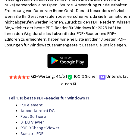
Nuke) verwenden, eine Open-Source-Anwendung zur dauerhaften
Freiberufler
PDF-bezogene Informationen, die Sie benötigen.
Entfernung von Daten von Ihrem Gerät. Dies ist besonders nützlich,
wenn Sie Ihr Gerät verkaufen oder verschenken, da die Informationen
Download-Zentrum
nicht abgerufen werden können. Zurück zu den PDF-Readern. Wissen
Alle PDF-Funktionen
Laden Sie die leistungsstärksten und einfachsten PDF-Tools h
Sie, welcher der beste PDF-Reader für Windows für 2025 ist? Um
Ihnen den Weg durch das Labyrinth der PDF-Reader und PDF-
Editoren zu erleichtern, haben wir eine Liste mit den 13 besten PDF-
Lösungen für Windows zusammengestellt. Lassen Sie uns loslegen.
G2-Wertung: 4.5/5 |
100 % Sicher |
Unterstützt
durch KI
Teil 1. 13 beste PDF-Reader für Windows 11
PDFelement
Adobe Acrobat DC
Foxit Software
STDU Viewer
PDF-XChange Viewer
Sumatra PDF