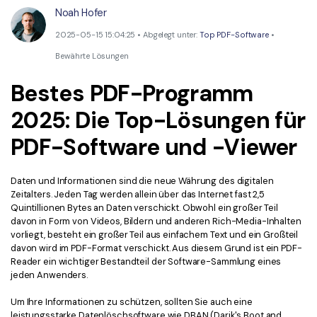
Kontakt zum Support
PDF OCR
Noah Hofer
Was ist NEU
PDF-Daten extrahieren
2025-05-15 15:04:25 • Abgelegt unter:
Top PDF-Software
•
Bewährte Lösungen
PDF freigeben
Benutzerhandbuch
Bestes PDF-Programm
eSign PDFs rechtmäßig
PDFelement für Windows
Neu
2025: Die Top-Lösungen für
PDFelement für Mac
Branchen
PDF-Software und -Viewer
PDFelement für iOS
Bildung
PDFelement für Android
IT-Dienstleistung
Daten und Informationen sind die neue Währung des digitalen
Mehr erfahren
Zeitalters. Jeden Tag werden allein über das Internet fast 2,5
Rechtliches
Quintillionen Bytes an Daten verschickt. Obwohl ein großer Teil
Bewertungen
davon in Form von Videos, Bildern und anderen Rich-Media-Inhalten
Gesundheitswesen
vorliegt, besteht ein großer Teil aus einfachem Text und ein Großteil
Sehen Sie, was unsere Nutzer sagen.
davon wird im PDF-Format verschickt. Aus diesem Grund ist ein PDF-
Finanzen
Reader ein wichtiger Bestandteil der Software-Sammlung eines
Kostenlose PDF-Vorlagen
jeden Anwenders.
Regierung
Bearbeiten, Drucken und Anpassen von kostenlosen Vorlagen.
Um Ihre Informationen zu schützen, sollten Sie auch eine
Veröffentlichung
PDF-Wissen
leistungsstarke Datenlöschsoftware wie DBAN (Darik's Boot and