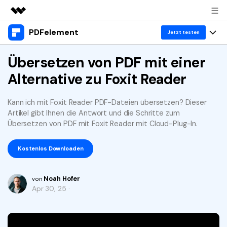
PDFelement
Top-Produkte
Jetzt testen
KI-gestützte digitale Kreativität
Produkte
Übersetzen von PDF mit einer
Business
Dienstprogramme
Alternative zu Foxit Reader
Überblick
Desktop
Lösungen
Über uns
Lösungen
PDFelement für Windows
Kann ich mit Foxit Reader PDF-Dateien übersetzen? Dieser
Benutzer im Bildungswesen
Ressourcen
Presseraum
Artikel gibt Ihnen die Antwort und die Schritte zum
PDFelement für Mac
Übersetzen von PDF mit Foxit Reader mit Cloud-Plug-In.
PDF lesen
Heiße Themen
Business
Shop
Mobile App
PDF kommentieren
Kostenlos Downloaden
Top PDF-Software
Support
KMU von 1-10p
PDFelement für iPhone/iPad
Anmelden
Jetzt kaufen
PDF erstellen
How-Tos
Noah Hofer
von
PDFelement für Android
PDF kombinieren
Apr 30, 25 ·
Mac-Software
10p+ Unternehmen
PDF drucken
Cloud
OCR PDF Tipps