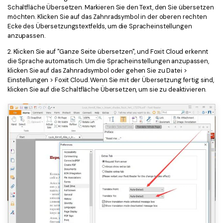
Schaltfläche Übersetzen. Markieren Sie den Text, den Sie übersetzen
Freiberufler
PDF-bezogene Informationen, die Sie benötigen.
möchten. Klicken Sie auf das Zahnradsymbol in der oberen rechten
Ecke des Übersetzungstextfelds, um die Spracheinstellungen
Download-Zentrum
anzupassen.
Alle PDF-Funktionen
Laden Sie die leistungsstärksten und einfachsten PDF-Tools h
2. Klicken Sie auf "Ganze Seite übersetzen", und Foxit Cloud erkennt
die Sprache automatisch. Um die Spracheinstellungen anzupassen,
klicken Sie auf das Zahnradsymbol oder gehen Sie zu Datei >
Einstellungen > Foxit Cloud. Wenn Sie mit der Übersetzung fertig sind,
klicken Sie auf die Schaltfläche Übersetzen, um sie zu deaktivieren.