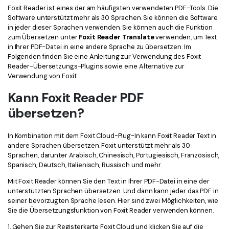
Kontakt zum Support
PDF OCR
Foxit Reader ist eines der am häufigsten verwendeten PDF-Tools. Die
Software unterstützt mehr als 30 Sprachen. Sie können die Software
Was ist NEU
PDF-Daten extrahieren
in jeder dieser Sprachen verwenden. Sie können auch die Funktion
zum Übersetzen unter
Foxit Reader Translate
verwenden, um Text
PDF freigeben
Benutzerhandbuch
in Ihrer PDF-Datei in eine andere Sprache zu übersetzen. Im
Folgenden finden Sie eine Anleitung zur Verwendung des Foxit
eSign PDFs rechtmäßig
PDFelement für Windows
Reader-Übersetzungs-Plugins sowie eine Alternative zur
Neu
Verwendung von Foxit.
PDFelement für Mac
Branchen
Kann Foxit Reader PDF
PDFelement für iOS
Bildung
übersetzen?
PDFelement für Android
IT-Dienstleistung
In Kombination mit dem Foxit Cloud-Plug-In kann Foxit Reader Text in
Mehr erfahren
Rechtliches
andere Sprachen übersetzen. Foxit unterstützt mehr als 30
Sprachen, darunter Arabisch, Chinesisch, Portugiesisch, Französisch,
Bewertungen
Gesundheitswesen
Spanisch, Deutsch, Italienisch, Russisch und mehr.
Sehen Sie, was unsere Nutzer sagen.
Mit Foxit Reader können Sie den Text in Ihrer PDF-Datei in eine der
Finanzen
unterstützten Sprachen übersetzen. Und dann kann jeder das PDF in
Kostenlose PDF-Vorlagen
seiner bevorzugten Sprache lesen. Hier sind zwei Möglichkeiten, wie
Regierung
Bearbeiten, Drucken und Anpassen von kostenlosen Vorlagen.
Sie die Übersetzungsfunktion von Foxit Reader verwenden können.
Veröffentlichung
PDF-Wissen
1. Gehen Sie zur Registerkarte Foxit Cloud und klicken Sie auf die