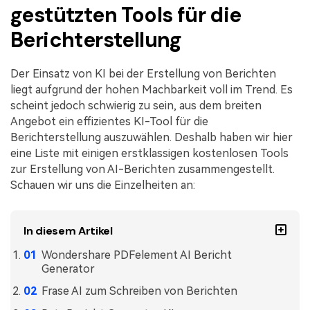
gestützten Tools für die
Freiberufler
PDF-bezogene Informationen, die Sie benötigen.
Berichterstellung
Download-Zentrum
Alle PDF-Funktionen
Laden Sie die leistungsstärksten und einfachsten PDF-Tools h
Der Einsatz von KI bei der Erstellung von Berichten
liegt aufgrund der hohen Machbarkeit voll im Trend. Es
scheint jedoch schwierig zu sein, aus dem breiten
Angebot ein effizientes KI-Tool für die
Berichterstellung auszuwählen. Deshalb haben wir hier
eine Liste mit einigen erstklassigen kostenlosen Tools
zur Erstellung von AI-Berichten zusammengestellt.
Schauen wir uns die Einzelheiten an:
In diesem Artikel
Wondershare PDFelement AI Bericht
Generator
Frase AI zum Schreiben von Berichten