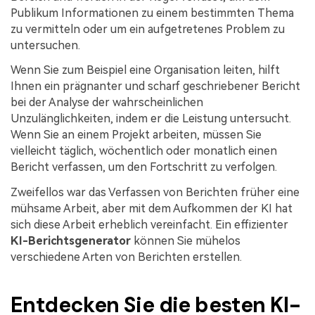
Kontakt zum Support
PDF OCR
Publikum Informationen zu einem bestimmten Thema
zu vermitteln oder um ein aufgetretenes Problem zu
Was ist NEU
PDF-Daten extrahieren
untersuchen.
PDF freigeben
Benutzerhandbuch
Wenn Sie zum Beispiel eine Organisation leiten, hilft
Ihnen ein prägnanter und scharf geschriebener Bericht
eSign PDFs rechtmäßig
PDFelement für Windows
Neu
bei der Analyse der wahrscheinlichen
PDFelement für Mac
Unzulänglichkeiten, indem er die Leistung untersucht.
Branchen
Wenn Sie an einem Projekt arbeiten, müssen Sie
PDFelement für iOS
Bildung
vielleicht täglich, wöchentlich oder monatlich einen
Bericht verfassen, um den Fortschritt zu verfolgen.
PDFelement für Android
IT-Dienstleistung
Zweifellos war das Verfassen von Berichten früher eine
Mehr erfahren
Rechtliches
mühsame Arbeit, aber mit dem Aufkommen der KI hat
Bewertungen
sich diese Arbeit erheblich vereinfacht. Ein effizienter
Gesundheitswesen
Sehen Sie, was unsere Nutzer sagen.
KI-Berichtsgenerator
können Sie mühelos
Finanzen
verschiedene Arten von Berichten erstellen.
Kostenlose PDF-Vorlagen
Regierung
Bearbeiten, Drucken und Anpassen von kostenlosen Vorlagen.
Entdecken Sie die besten KI-
Veröffentlichung
PDF-Wissen