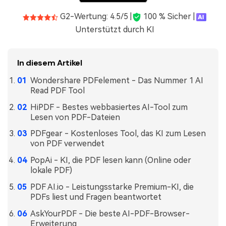
Freiberufler
PDF-bezogene Informationen, die Sie benötigen.
G2-Wertung: 4.5/5 |
100 % Sicher |
Unterstützt durch KI
Download-Zentrum
Alle PDF-Funktionen
Laden Sie die leistungsstärksten und einfachsten PDF-Tools h
In diesem Artikel
Wondershare PDFelement - Das Nummer 1 AI
Read PDF Tool
HiPDF - Bestes webbasiertes AI-Tool zum
Lesen von PDF-Dateien
PDFgear - Kostenloses Tool, das KI zum Lesen
von PDF verwendet
PopAi - KI, die PDF lesen kann (Online oder
lokale PDF)
PDF AI.io - Leistungsstarke Premium-KI, die
PDFs liest und Fragen beantwortet
AskYourPDF - Die beste AI-PDF-Browser-
Erweiterung