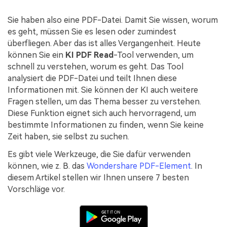
Kontakt zum Support
PDF OCR
Sie haben also eine PDF-Datei. Damit Sie wissen, worum
Was ist NEU
PDF-Daten extrahieren
es geht, müssen Sie es lesen oder zumindest
überfliegen. Aber das ist alles Vergangenheit. Heute
PDF freigeben
Benutzerhandbuch
können Sie ein
KI PDF Read
-Tool verwenden, um
eSign PDFs rechtmäßig
PDFelement für Windows
schnell zu verstehen, worum es geht. Das Tool
Neu
analysiert die PDF-Datei und teilt Ihnen diese
PDFelement für Mac
Branchen
Informationen mit. Sie können der KI auch weitere
Fragen stellen, um das Thema besser zu verstehen.
PDFelement für iOS
Bildung
Diese Funktion eignet sich auch hervorragend, um
PDFelement für Android
bestimmte Informationen zu finden, wenn Sie keine
IT-Dienstleistung
Zeit haben, sie selbst zu suchen.
Mehr erfahren
Rechtliches
Es gibt viele Werkzeuge, die Sie dafür verwenden
Bewertungen
Gesundheitswesen
können, wie z. B. das
Wondershare PDF-Element
. In
Sehen Sie, was unsere Nutzer sagen.
diesem Artikel stellen wir Ihnen unsere 7 besten
Finanzen
Vorschläge vor.
Kostenlose PDF-Vorlagen
Regierung
Bearbeiten, Drucken und Anpassen von kostenlosen Vorlagen.
Veröffentlichung
PDF-Wissen