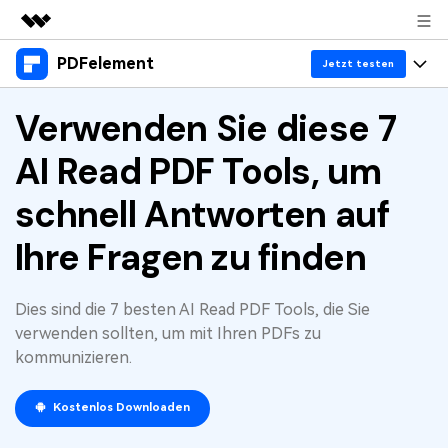
PDFelement
Top-Produkte
Jetzt testen
KI-gestützte digitale Kreativität
Produkte
Verwenden Sie diese 7
Business
Dienstprogramme
Überblick
AI Read PDF Tools, um
Desktop
Lösungen
Über uns
Lösungen
PDFelement für Windows
schnell Antworten auf
Benutzer im Bildungswesen
Ressourcen
Presseraum
PDFelement für Mac
Ihre Fragen zu finden
PDF lesen
Heiße Themen
Business
Shop
Mobile App
PDF kommentieren
Top PDF-Software
Dies sind die 7 besten AI Read PDF Tools, die Sie
Support
KMU von 1-10p
PDFelement für iPhone/iPad
Anmelden
Jetzt kaufen
PDF erstellen
verwenden sollten, um mit Ihren PDFs zu
How-Tos
kommunizieren.
PDFelement für Android
PDF kombinieren
Mac-Software
10p+ Unternehmen
PDF drucken
Kostenlos Downloaden
Cloud
OCR PDF Tipps