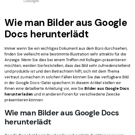
Kontakt zum Support
Lösungen
PDF OCR
Was ist NEU
PDF-Daten extrahieren
Wie man Bilder aus Google
PDF freigeben
Benutzerhandbuch
Docs herunterlädt
eSign PDFs rechtmäßig
PDFelement für Windows
Neu
Immer wenn Sie ein wichtiges Dokument aus dem Büro durchsehen,
PDFelement für Mac
Branchen
finden Sie vielleicht eine bestimmte Illustration sehr attraktiv für die
Anzeige. Wenn Sie dies bei einem Treffen mit Kollegen präsentieren
PDFelement für iOS
Bildung
möchten, werden Sie feststellen, dass das Bild sehr zufriedenstellend
und produktiv ist und den Betrachtern hilft, sich mit dem Thema
PDFelement für Android
IT-Dienstleistung
vertraut zu machen. In solchen Fällen können Sie das verfügbare Bild
Mehr erfahren
in der Google Docs-Datei speichern. In diesem Artikel stellen wir
Rechtliches
Ihnen eine detaillierte Anleitung vor, wie Sie
Bilder aus Google Docs
Bewertungen
herunterladen
und in anderen Foren für verschiedene Zwecke
Gesundheitswesen
präsentieren können.
Sehen Sie, was unsere Nutzer sagen.
Finanzen
Wie man Bilder aus Google Docs
Kostenlose PDF-Vorlagen
Regierung
herunterlädt
Bearbeiten, Drucken und Anpassen von kostenlosen Vorlagen.
Veröffentlichung
PDF-Wissen