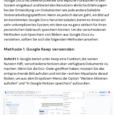
Google Docs hat beeindruckende und explizite Funktionen in sein
Freiberufler
System eingebaut und bietet den Benutzern ähnliche Erfahrungen
PDF-bezogene Informationen, die Sie benötigen.
bei der Entwicklung von Dokumenten wie jede andere beliebte
Download-Zentrum
Textverarbeitungsplattform. Wenn es jedoch darum geht, ein Bild auf
ein bestimmtes Google Docs herunterzuladen, bietet es ihnen ein
Alle PDF-Funktionen
Laden Sie die leistungsstärksten und einfachsten PDF-Tools h
sehr unkompliziertes System, mit dem sie es ganz einfach für ihren
persönlichen Gebrauch speichern können. Um die verschiedenen
Methoden zum Speichern von Bildern aus Google Docs zu
verstehen, sollten Sie sich die folgenden Methoden ansehen.
Methode 1. Google Keep verwenden
Schritt 1:
Google bietet unter Keep eine Funktion, die seinen
Nutzern hilft, verschiedene Notizen über verfügbare Dokumente zu
machen. Wenn Sie die Doc-Datei geöffnet haben, müssen Sie das
entsprechende Bild aufrufen und mit der rechten Maustaste darauf
klicken, um aus dem Dropdown-Menü die Option "Weitere Aktionen
aufrufen" und "In Google Notizen speichern" aufzurufen.