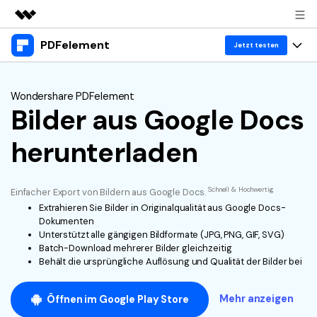
PDFelement
Top-Produkte
Jetzt testen
KI-gestützte digitale Kreativität
Produkte
Business
Dienstprogramme
Wondershare PDFelement
Überblick
Bilder aus Google Docs
Desktop
Lösungen
Über uns
Lösungen
PDFelement für Windows
herunterladen
Benutzer im Bildungswesen
Ressourcen
Presseraum
PDFelement für Mac
PDF lesen
Heiße Themen
Business
Shop
Schnell & Hochwertig
Einfacher Export von Bildern aus Google Docs.
Mobile App
PDF kommentieren
Extrahieren Sie Bilder in Originalqualität aus Google Docs-
Top PDF-Software
Dokumenten
Support
KMU von 1-10p
PDFelement für iPhone/iPad
Anmelden
Jetzt kaufen
PDF erstellen
Unterstützt alle gängigen Bildformate (JPG, PNG, GIF, SVG)
How-Tos
Batch-Download mehrerer Bilder gleichzeitig
PDFelement für Android
PDF kombinieren
Behält die ursprüngliche Auflösung und Qualität der Bilder bei
Mac-Software
10p+ Unternehmen
PDF drucken
Cloud
OCR PDF Tipps
Mehr anzeigen
Öffnen im Google Play Store