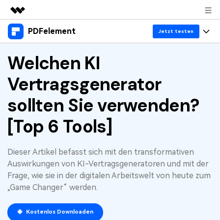
PDFelement
Top-Produkte
Jetzt testen
KI-gestützte digitale Kreativität
Produkte
Welchen KI
Business
Dienstprogramme
Überblick
Vertragsgenerator
Desktop
Lösungen
Über uns
Lösungen
PDFelement für Windows
sollten Sie verwenden?
Benutzer im Bildungswesen
Ressourcen
Presseraum
PDFelement für Mac
[Top 6 Tools]
PDF lesen
Heiße Themen
Business
Shop
Mobile App
PDF kommentieren
Top PDF-Software
Dieser Artikel befasst sich mit den transformativen
Support
KMU von 1-10p
PDFelement für iPhone/iPad
Anmelden
Jetzt kaufen
PDF erstellen
Auswirkungen von KI-Vertragsgeneratoren und mit der
How-Tos
Frage, wie sie in der digitalen Arbeitswelt von heute zum
PDFelement für Android
PDF kombinieren
Mac-Software
10p+ Unternehmen
„Game Changer“ werden.
PDF drucken
Cloud
OCR PDF Tipps
Kostenlos Downloaden