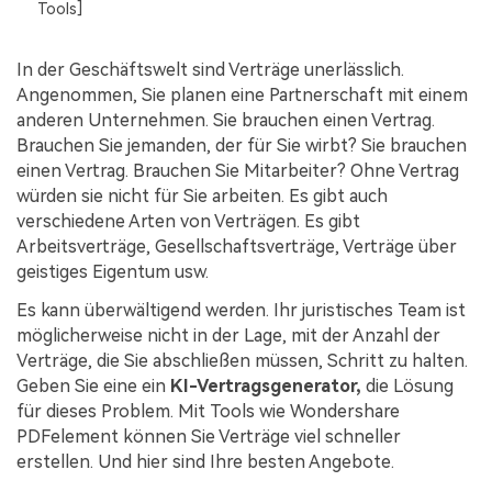
Kontakt zum Support
PDF OCR
Tools]
Was ist NEU
PDF-Daten extrahieren
In der Geschäftswelt sind Verträge unerlässlich.
Angenommen, Sie planen eine Partnerschaft mit einem
PDF freigeben
Benutzerhandbuch
anderen Unternehmen. Sie brauchen einen Vertrag.
eSign PDFs rechtmäßig
PDFelement für Windows
Neu
Brauchen Sie jemanden, der für Sie wirbt? Sie brauchen
einen Vertrag. Brauchen Sie Mitarbeiter? Ohne Vertrag
PDFelement für Mac
Branchen
würden sie nicht für Sie arbeiten. Es gibt auch
verschiedene Arten von Verträgen. Es gibt
PDFelement für iOS
Bildung
Arbeitsverträge, Gesellschaftsverträge, Verträge über
PDFelement für Android
geistiges Eigentum usw.
IT-Dienstleistung
Mehr erfahren
Es kann überwältigend werden. Ihr juristisches Team ist
Rechtliches
möglicherweise nicht in der Lage, mit der Anzahl der
Bewertungen
Gesundheitswesen
Verträge, die Sie abschließen müssen, Schritt zu halten.
Sehen Sie, was unsere Nutzer sagen.
Geben Sie eine ein
KI-Vertragsgenerator,
die Lösung
Finanzen
für dieses Problem. Mit Tools wie Wondershare
Kostenlose PDF-Vorlagen
Regierung
PDFelement können Sie Verträge viel schneller
Bearbeiten, Drucken und Anpassen von kostenlosen Vorlagen.
erstellen. Und hier sind Ihre besten Angebote.
Veröffentlichung
PDF-Wissen