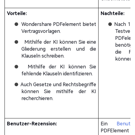
Vorteile:
Nachteile:
●
Wondershare PDFelement bietet
●
Nach 14 T
Vertragsvorlagen.
Testver
PDFele
●
Mithilfe der KI können Sie eine
benötig
Gliederung erstellen und die
die Fu
Klauseln schreiben.
können.
●
Mithilfe der KI können Sie
fehlende Klauseln identifizieren.
●
Auch Gesetze und Rechtsbegriffe
können Sie mithilfe der KI
recherchieren.
Benutzer-Rezension:
Ein
Benutze
PDFElement 