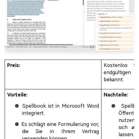
Preis:
Kostenlos f
endgültigen P
bekannt.
Vorteile:
Nachteile:
●
Spellbook ist in Microsoft Word
●
Spellbo
integriert.
Öffentli
nutzen 
●
Es schlägt eine Formulierung vor,
sich au
die Sie in Ihrem Vertrag
lassen.
verwenden können.