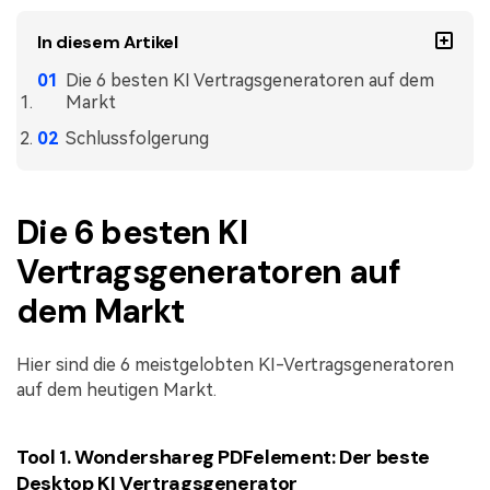
Freiberufler
PDF-bezogene Informationen, die Sie benötigen.
In diesem Artikel
Download-Zentrum
Die 6 besten KI Vertragsgeneratoren auf dem
Alle PDF-Funktionen
Laden Sie die leistungsstärksten und einfachsten PDF-Tools h
Markt
Schlussfolgerung
Die 6 besten KI
Vertragsgeneratoren auf
dem Markt
Hier sind die 6 meistgelobten KI-Vertragsgeneratoren
auf dem heutigen Markt.
Tool 1. Wondershareg PDFelement: Der beste
Desktop KI Vertragsgenerator